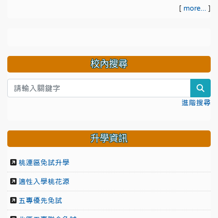
[
more...
]
校內搜尋
sea
進階搜尋
升學資訊
桃連區免試升學
適性入學桃花源
五專優先免試