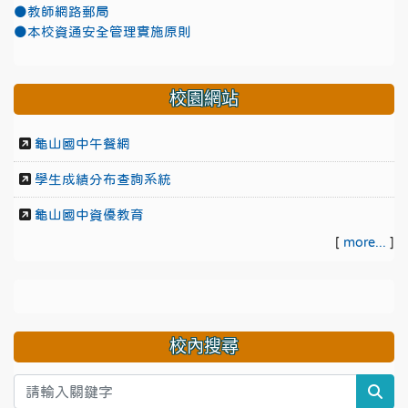
●教師網路郵局
●本校資通安全管理實施原則
校園網站
龜山國中午餐網
學生成績分布查詢系統
龜山國中資優教育
[
more...
]
校內搜尋
sea