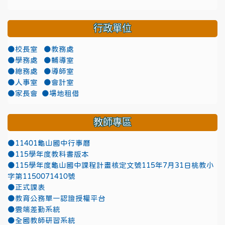
行政單位
●校長室
●教務處
●學務處
●輔導室
●總務處
●導師室
●人事室
●會計室
●家長會
●場地租借
教師專區
●11401龜山國中行事曆
●115學年度教科書版本
●115學年度龜山國中課程計畫核定文號115年7月31日桃教小
字第1150071410號
●正式課表
●教育公務單一認證授權平台
●雲端差勤系統
●全國教師研習系統