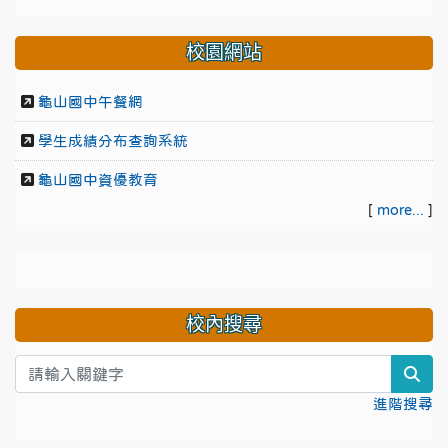
校園網站
龜山國中午餐網
學生成績分布查詢系統
龜山國中資優教育
[
more...
]
校內搜尋
sea
進階搜尋