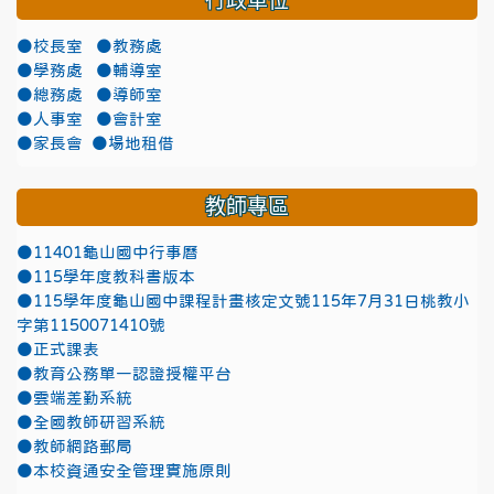
行政單位
●校長室
●教務處
●學務處
●輔導室
●總務處
●導師室
●人事室
●會計室
●家長會
●場地租借
教師專區
●11401龜山國中行事曆
●115學年度教科書版本
●115學年度龜山國中課程計畫核定文號115年7月31日桃教小
字第1150071410號
●正式課表
●教育公務單一認證授權平台
●雲端差勤系統
●全國教師研習系統
●教師網路郵局
●本校資通安全管理實施原則