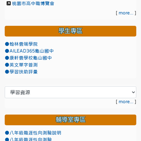
桃園市高中職博覽會
[
more...
]
學生專區
●翰林雲端學院
●AILEAD365龜山國中
●康軒雲學校龜山國中
●英文單字普測
●學習扶助評量
[
more...
]
輔導室專區
●八年級職涯性向測驗說明
●八年級職涯性向測驗