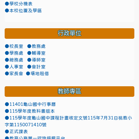
●學校分機表
●本校位置及學區
行政單位
●校長室
●教務處
●學務處
●輔導室
●總務處
●導師室
●人事室
●會計室
●家長會
●場地租借
教師專區
●11401龜山國中行事曆
●115學年度教科書版本
●115學年度龜山國中課程計畫核定文號115年7月31日桃教小
字第1150071410號
●正式課表
●教育公務單一認證授權平台