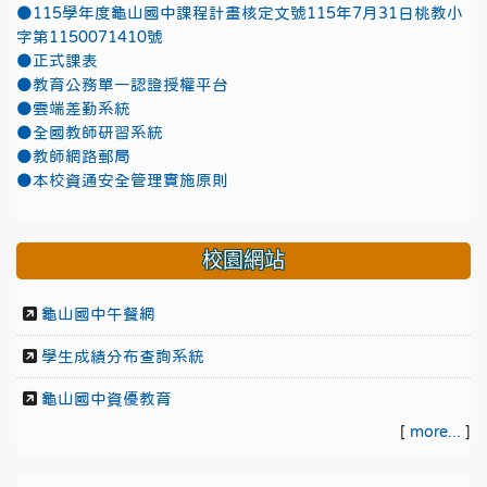
●115學年度龜山國中課程計畫核定文號115年7月31日桃教小
字第1150071410號
●正式課表
●教育公務單一認證授權平台
●雲端差勤系統
●全國教師研習系統
●教師網路郵局
●本校資通安全管理實施原則
校園網站
龜山國中午餐網
學生成績分布查詢系統
龜山國中資優教育
[
more...
]