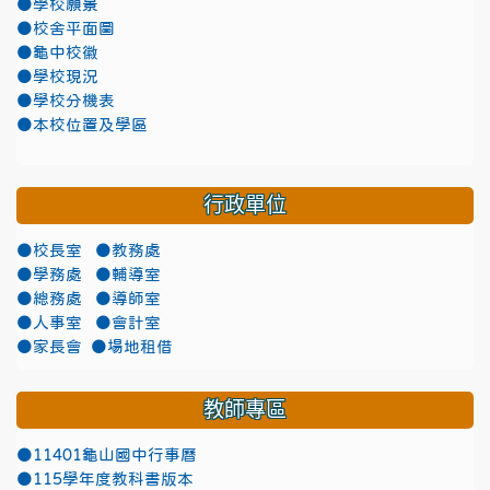
●學校願景
●校舍平面圖
●龜中校徽
●學校現況
●學校分機表
●本校位置及學區
行政單位
●校長室
●教務處
●學務處
●輔導室
●總務處
●導師室
●人事室
●會計室
●家長會
●場地租借
教師專區
●11401龜山國中行事曆
●115學年度教科書版本