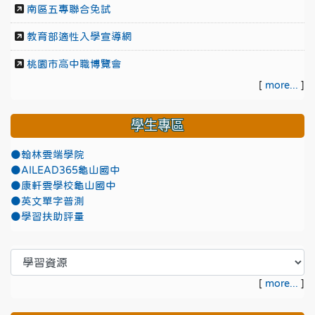
南區五專聯合免試
教育部適性入學宣導網
桃園市高中職博覽會
[
more...
]
學生專區
●翰林雲端學院
●AILEAD365龜山國中
●康軒雲學校龜山國中
●英文單字普測
●學習扶助評量
[
more...
]