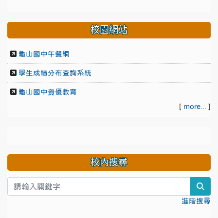
校園網站
龜山國中午餐網
學生成績分布查詢系統
龜山國中資優教育
[
more...
]
校內搜尋
sea
進階搜尋