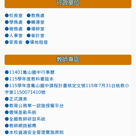
行政單位
●校長室
●教務處
●學務處
●輔導室
●總務處
●導師室
●人事室
●會計室
●家長會
●場地租借
教師專區
●11401龜山國中行事曆
●115學年度教科書版本
●115學年度龜山國中課程計畫核定文號115年7月31日桃教小
字第1150071410號
●正式課表
●教育公務單一認證授權平台
●雲端差勤系統
●全國教師研習系統
●教師網路郵局
●本校資通安全管理實施原則