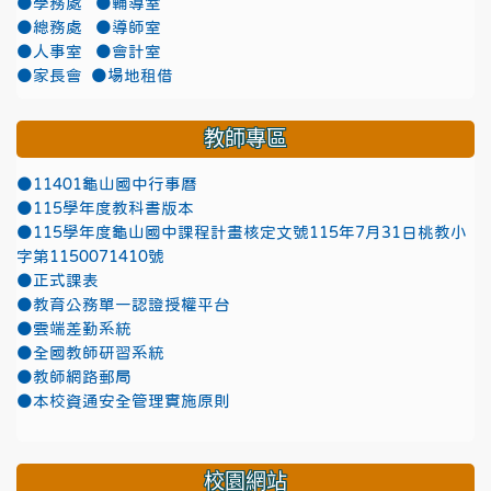
●學務處
●輔導室
●總務處
●導師室
●人事室
●會計室
●家長會
●場地租借
教師專區
●11401龜山國中行事曆
●115學年度教科書版本
●115學年度龜山國中課程計畫核定文號115年7月31日桃教小
字第1150071410號
●正式課表
●教育公務單一認證授權平台
●雲端差勤系統
●全國教師研習系統
●教師網路郵局
●本校資通安全管理實施原則
校園網站