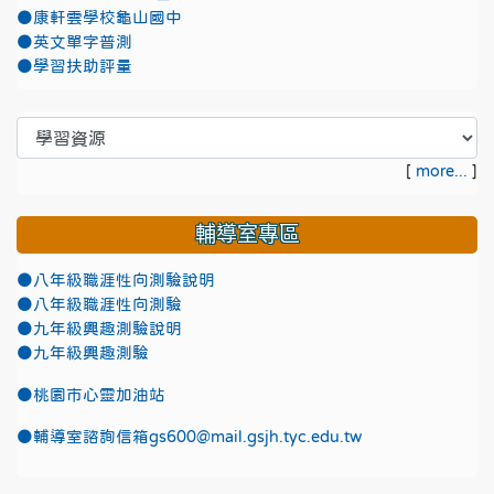
●康軒雲學校龜山國中
●英文單字普測
●學習扶助評量
[
more...
]
輔導室專區
●八年級職涯性向測驗說明
●八年級職涯性向測驗
●九年級興趣測驗說明
●九年級興趣測驗
●
桃園市心靈加油站
●
輔導室諮詢信箱gs600@mail.gsjh.tyc.edu.tw