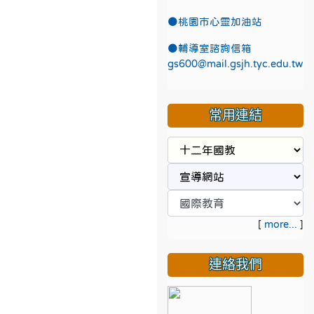
●
桃園市心靈加油站
●
輔導室諮詢信箱
gs600@mail.gsjh.tyc.edu.tw
常用連結
[
more...
]
連絡我們