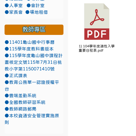
●人事室
●會計室
●家長會
●場地租借
教師專區
●11401龜山國中行事曆
1) 104學年度適性入學
●115學年度教科書版本
重要日程表.pdf
●115學年度龜山國中課程計
畫核定文號115年7月31日桃
教小字第1150071410號
●正式課表
●教育公務單一認證授權平
台
●雲端差勤系統
●全國教師研習系統
●教師網路郵局
●本校資通安全管理實施原
則