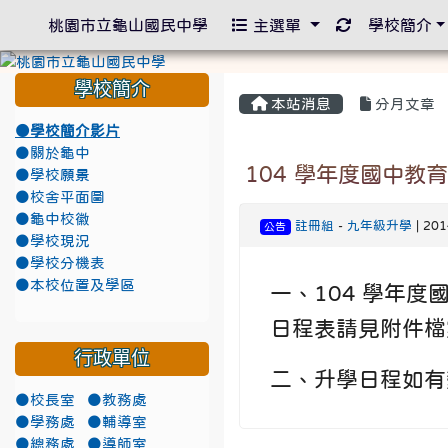
重新取得佈景
桃園市立龜山國民中學
主選單
學校簡介
學校簡介
本站消息
分月文章
●學校簡介影片
●關於龜中
104 學年度國中
●學校願景
●校舍平面圖
●龜中校徽
註冊組
-
九年級升學
| 20
公告
●學校現況
●學校分機表
●本校位置及學區
一、104 學年
日程表請見附件檔
行政單位
二、升學日程如有
●校長室
●教務處
●學務處
●輔導室
●總務處
●導師室