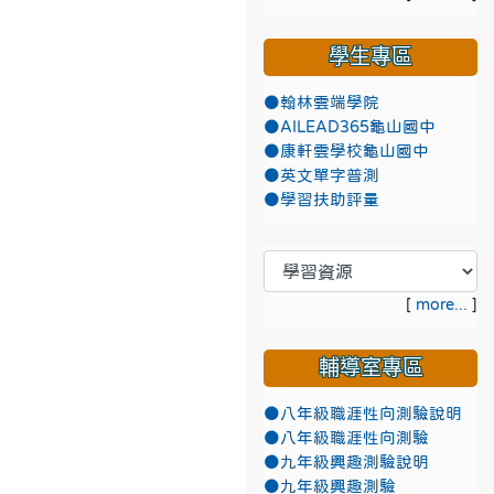
學生專區
●翰林雲端學院
●AILEAD365龜山國中
●康軒雲學校龜山國中
●英文單字普測
●學習扶助評量
[
more...
]
輔導室專區
●八年級職涯性向測驗說明
●八年級職涯性向測驗
●九年級興趣測驗說明
●九年級興趣測驗