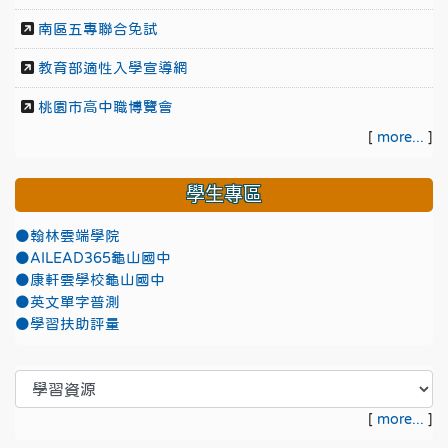
南區五專聯合免試
教育部適性入學宣導網
桃園市高中職博覽會
[
more...
]
學生專區
●翰林雲端學院
●AILEAD365龜山國中
●康軒雲學校龜山國中
●英文單字普測
●學習扶助評量
[
more...
]