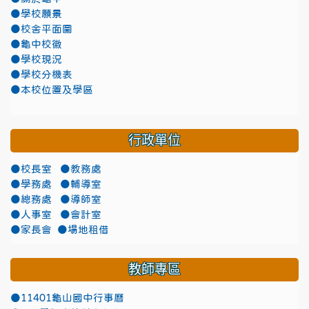
●學校願景
●校舍平面圖
●龜中校徽
●學校現況
●學校分機表
●本校位置及學區
行政單位
●校長室
●教務處
●學務處
●輔導室
●總務處
●導師室
●人事室
●會計室
●家長會
●場地租借
教師專區
●11401龜山國中行事曆