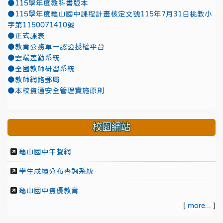
●115學年度教科書版本
●115學年度龜山國中課程計畫核定文號115年7月31日桃教小
字第1150071410號
●正式課表
●教育公務單一認證授權平台
●雲端差勤系統
●全國教師研習系統
●教師網路郵局
●本校資通安全管理實施原則
校園網站
龜山國中午餐網
學生成績分布查詢系統
龜山國中資優教育
[
more...
]