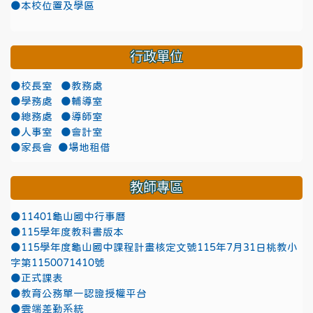
●本校位置及學區
行政單位
●校長室
●教務處
●學務處
●輔導室
●總務處
●導師室
●人事室
●會計室
●家長會
●場地租借
教師專區
●11401龜山國中行事曆
●115學年度教科書版本
●115學年度龜山國中課程計畫核定文號115年7月31日桃教小
字第1150071410號
●正式課表
●教育公務單一認證授權平台
●雲端差勤系統