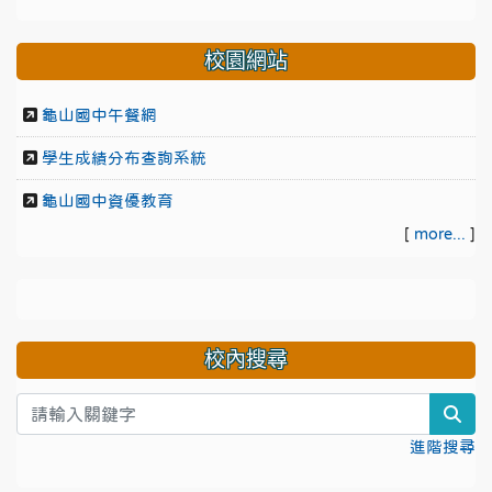
校園網站
龜山國中午餐網
學生成績分布查詢系統
龜山國中資優教育
[
more...
]
校內搜尋
sea
進階搜尋