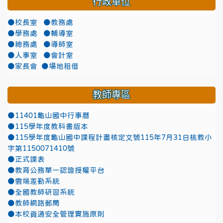
行政單位
●校長室
●教務處
●學務處
●輔導室
●總務處
●導師室
●人事室
●會計室
●家長會
●場地租借
教師專區
●11401龜山國中行事曆
●115學年度教科書版本
●115學年度龜山國中課程計畫核定文號115年7月31日桃教小
字第1150071410號
●正式課表
●教育公務單一認證授權平台
●雲端差勤系統
●全國教師研習系統
●教師網路郵局
●本校資通安全管理實施原則