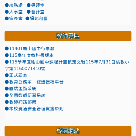
●總務處
●導師室
●人事室
●會計室
●家長會
●場地租借
教師專區
●11401龜山國中行事曆
●115學年度教科書版本
●115學年度龜山國中課程計畫核定文號115年7月31日桃教小
字第1150071410號
●正式課表
●教育公務單一認證授權平台
●雲端差勤系統
●全國教師研習系統
●教師網路郵局
●本校資通安全管理實施原則
校園網站