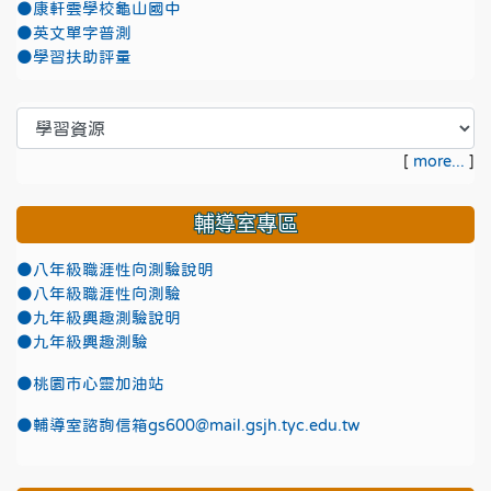
●康軒雲學校龜山國中
●英文單字普測
●學習扶助評量
[
more...
]
輔導室專區
●八年級職涯性向測驗說明
●八年級職涯性向測驗
●九年級興趣測驗說明
●九年級興趣測驗
●
桃園市心靈加油站
●
輔導室諮詢信箱gs600@mail.gsjh.tyc.edu.tw