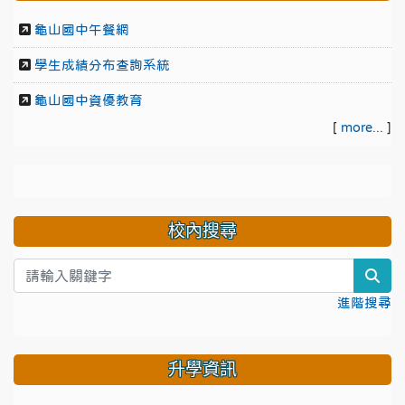
龜山國中午餐網
學生成績分布查詢系統
龜山國中資優教育
[
more...
]
校內搜尋
sea
進階搜尋
升學資訊