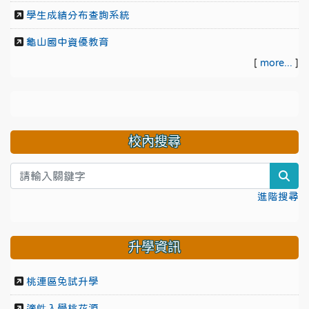
學生成績分布查詢系統
龜山國中資優教育
[
more...
]
校內搜尋
sea
進階搜尋
升學資訊
桃連區免試升學
適性入學桃花源