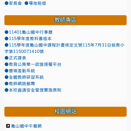
●家長會
●場地租借
教師專區
●11401龜山國中行事曆
●115學年度教科書版本
●115學年度龜山國中課程計畫核定文號115年7月31日桃教小
字第1150071410號
●正式課表
●教育公務單一認證授權平台
●雲端差勤系統
●全國教師研習系統
●教師網路郵局
●本校資通安全管理實施原則
校園網站
龜山國中午餐網