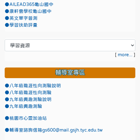
●AILEAD365龜山國中
●康軒雲學校龜山國中
●英文單字普測
●學習扶助評量
[
more...
]
輔導室專區
●八年級職涯性向測驗說明
●八年級職涯性向測驗
●九年級興趣測驗說明
●九年級興趣測驗
●
桃園市心靈加油站
●
輔導室諮詢信箱gs600@mail.gsjh.tyc.edu.tw