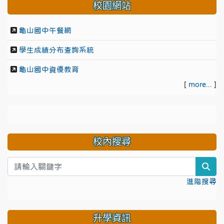
校園網站
龜山國中午餐網
學生成績分布查詢系統
龜山國中資優教育
[
more...
]
校內搜尋
sea
進階搜尋
升學資訊