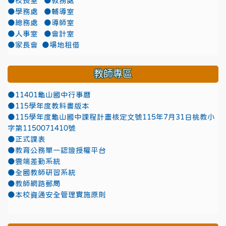
●校長室
●教務處
●學務處
●輔導室
●總務處
●導師室
●人事室
●會計室
●家長會
●場地租借
教師專區
●11401龜山國中行事曆
●115學年度教科書版本
●115學年度龜山國中課程計畫核定文號115年7月31日桃教小
字第1150071410號
●正式課表
●教育公務單一認證授權平台
●雲端差勤系統
●全國教師研習系統
●教師網路郵局
●本校資通安全管理實施原則