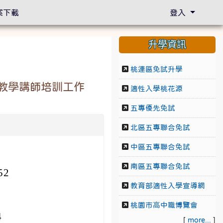
案下載
登入
升學資訊
桃連區免試升學
教學講師培訓工作
適性入學桃花源
五專優先免試
北區五專聯合免試
中區五專聯合免試
南區五專聯合免試
52
教育部適性入學宣導網
桃園市高中職博覽會
4
[
more...
]