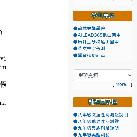
生
學生專區
●翰林雲端學院
格
●AILEAD365龜山國中
●康軒雲學校龜山國中
●英文單字普測
●學習扶助評量
vi
rm
）假
[
more...
]
ma
輔導室專區
●八年級職涯性向測驗說明
●八年級職涯性向測驗
●九年級興趣測驗說明
●九年級興趣測驗