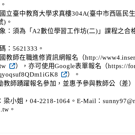
分。
國立臺中教育大學求真樓304A(臺中市西區民
號)。
象：須為「A2數位學習工作坊(二)」課程之合
：5621333。
教師在職進修資訊網報名（http://www4.inser
.tw
），亦可使用Google表單報名（https://fo
/5qyoqsuf8QDm1iGK8
）。
勵教師踴躍報名參加，並惠予參與教師公（差
小姐，04-2218-1064。E-Mail：sunny97@
du.tw。