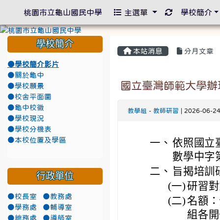
重新取得佈景
桃園市立龜山國民中學
主選單
學校簡介
學校簡介
本站消息
分月文章
●學校簡介影片
●關於龜中
國立臺灣師範大學辦
●學校願景
●校舍平面圖
●龜中校徽
教學組
-
教師研習
| 2026-06-2
●學校現況
●學校分機表
●本校位置及學區
一、
依照國立
數學中字第
二、
旨揭培訓
行政單位
(一)
研習對
●校長室
●教務處
(二)
名額：
●學務處
●輔導室
組各開
●總務處
●導師室