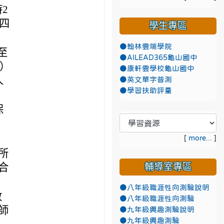
2
四
學生專區
●翰林雲端學院
至
●AILEAD365龜山國中
）
●康軒雲學校龜山國中
人
●英文單字普測
●學習扶助評量
保
[
more...
]
所
合
輔導室專區
●八年級職涯性向測驗說明
數
●八年級職涯性向測驗
師
●九年級興趣測驗說明
●九年級興趣測驗