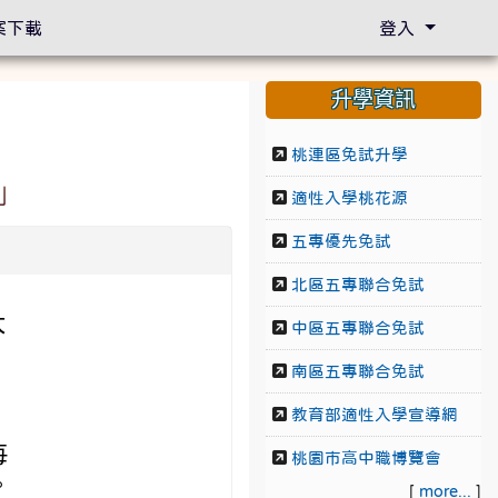
案下載
登入
升學資訊
桃連區免試升學
」
適性入學桃花源
五專優先免試
北區五專聯合免試
大
中區五專聯合免試
南區五專聯合免試
教育部適性入學宣導網
。
每
桃園市高中職博覽會
。
[
more...
]