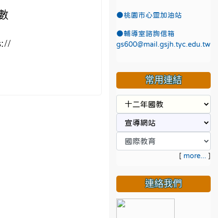
數
●
桃園市心靈加油站
●
輔導室諮詢信箱
//
gs600@mail.gsjh.tyc.edu.tw
常用連結
[
more...
]
連絡我們