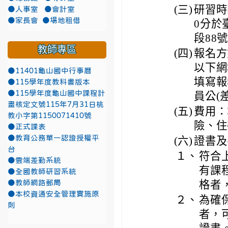
(三)
研習時
●人事室
●會計室
●家長會
●場地租借
0分於
段88
教師專區
(四)
報名方
以下網址（
●11401龜山國中行事曆
填寫報
●115學年度教科書版本
●115學年度龜山國中課程計
員公(
畫核定文號115年7月31日桃
(五)
費用：
教小字第1150071410號
險、住
●正式課表
●教育公務單一認證授權平
(六)
證書及
台
１、
符合
●雲端差勤系統
有課
●全國教師研習系統
格者
●教師網路郵局
●本校資通安全管理實施原
２、
為確
則
者，