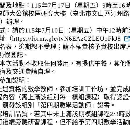
間及地點：115年7月17日（星期五）9時至16時
臺師大公館校區研究大樓（臺北市文山區汀州路
號）辦理。
式：請於115年7月10日（星期五）中午12時前
https://forms.gle/tvN6EAzCZLEUoFkJ8
名表，逾期恕不受理；請本權責核予貴校出席
差)假登記。
本次活動不收取任何費用，有提供午餐，其他
宿及交通費請自理。
參加證明：
上述資格的數學教師，參加培訓工作坊，並完成
程內容（需上滿該組別每一模組課程）取得認證
，頒發該組別「第四期數學活動師」證書。
保培訓品質，若其中未上滿該期模組課程2/3時
可繼續旁聽研習課程，但不給予第四期數學活動