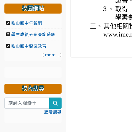
證書
校園網站
３、
取得
學素
龜山國中午餐網
三、
其他相關資
www.ime.n
學生成績分布查詢系統
龜山國中資優教育
[
more...
]
校內搜尋
search
進階搜尋