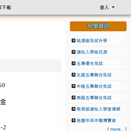
案下載
登入
升學資訊
桃連區免試升學
適性入學桃花源
五專優先免試
北區五專聯合免試
50
中區五專聯合免試
南區五專聯合免試
基金
教育部適性入學宣導網
桃園市高中職博覽會
-2
[
more...
]