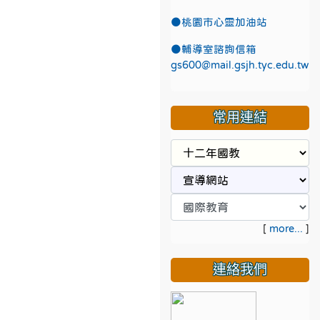
●
桃園市心靈加油站
●
輔導室諮詢信箱
gs600@mail.gsjh.tyc.edu.tw
常用連結
[
more...
]
連絡我們