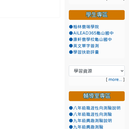
學生專區
●翰林雲端學院
●AILEAD365龜山國中
●康軒雲學校龜山國中
●英文單字普測
●學習扶助評量
[
more...
]
輔導室專區
●八年級職涯性向測驗說明
●八年級職涯性向測驗
●九年級興趣測驗說明
●九年級興趣測驗