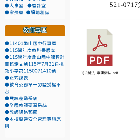
521-071
●人事室
●會計室
●家長會
●場地租借
教師專區
●11401龜山國中行事曆
●115學年度教科書版本
●115學年度龜山國中課程計
畫核定文號115年7月31日桃
教小字第1150071410號
1) 2辦法-申請辦法.pdf
●正式課表
●教育公務單一認證授權平
台
●雲端差勤系統
●全國教師研習系統
●教師網路郵局
●本校資通安全管理實施原
則