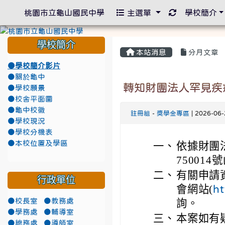
重新取得佈景
桃園市立龜山國民中學
主選單
學校簡介
學校簡介
本站消息
分月文章
●學校簡介影片
●關於龜中
轉知財團法人罕見疾
●學校願景
●校舍平面圖
●龜中校徽
註冊組
-
獎學金專區
| 2026-06
●學校現況
●學校分機表
●本校位置及學區
一、
依據財團法
75001
二、
有關申請
行政單位
會網站(
ht
●校長室
●教務處
詢。
●學務處
●輔導室
三、
本案如有
●總務處
●導師室