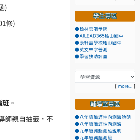
函)
學生專區
1修)
●翰林雲端學院
●AILEAD365龜山國中
●康軒雲學校龜山國中
●英文單字普測
●學習扶助評量
[
more...
]
編班
。
輔導室專區
●八年級職涯性向測驗說明
導師親自抽籤，不
●八年級職涯性向測驗
●九年級興趣測驗說明
●九年級興趣測驗