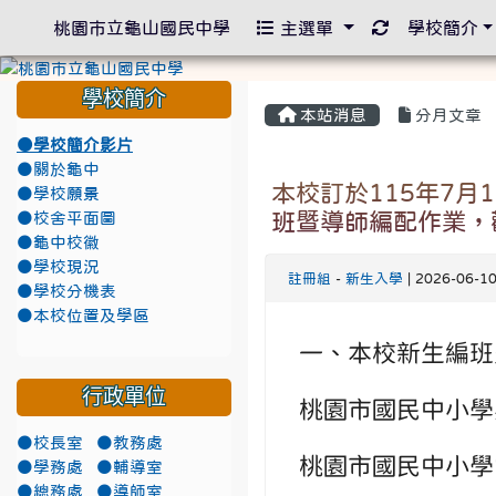
重新取得佈景
桃園市立龜山國民中學
主選單
學校簡介
學校簡介
本站消息
分月文章
●學校簡介影片
●關於龜中
本校訂於115年7月
●學校願景
班暨導師編配作業，
●校舍平面圖
●龜中校徽
●學校現況
註冊組
-
新生入學
| 2026-06-
●學校分機表
●本校位置及學區
一、本校新生編班
行政單位
桃園市國民中小學身
●校長室
●教務處
桃園市國民中小學常
●學務處
●輔導室
●總務處
●導師室