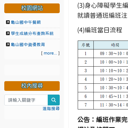
(3)身心障礙學
校園網站
就讀普通班編班注
龜山國中午餐網
(4)編班當日流程
學生成績分布查詢系統
龜山國中資優教育
[
more...
]
校內搜尋
search
進階搜尋
公告：編班作業完