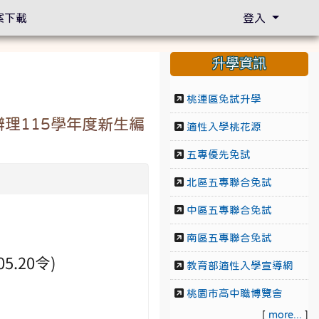
案下載
登入
升學資訊
桃連區免試升學
辦理115學年度新生編
適性入學桃花源
五專優先免試
北區五專聯合免試
中區五專聯合免試
南區五專聯合免試
.20令)
教育部適性入學宣導網
桃園市高中職博覽會
[
more...
]