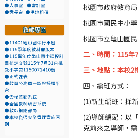
●人事室
●會計室
桃園市政府教育局桃教
●家長會
●場地租借
桃園市國民中小學執
教師專區
桃園市立龜山國民
●11401龜山國中行事曆
●115學年度教科書版本
二、時間：115年
●115學年度龜山國中課程計
畫核定文號115年7月31日桃
三、地點：本校2
教小字第1150071410號
●正式課表
●教育公務單一認證授權平
四、編班方式：
台
●雲端差勤系統
(1)新生編班：
●全國教師研習系統
●教師網路郵局
(2)導師編配：以
●本校資通安全管理實施原
則
克前來之導師，需