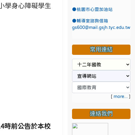
中小學身心障礙學生
●
桃園市心靈加油站
●
輔導室諮詢信箱
gs600@mail.gsjh.tyc.edu.tw
常用連結
[
more...
]
連絡我們
4時前公告於本校