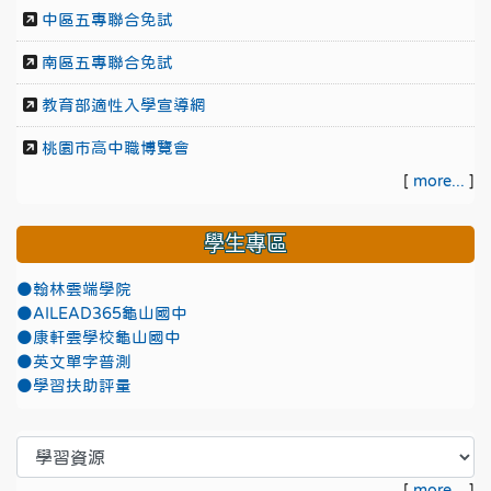
中區五專聯合免試
南區五專聯合免試
教育部適性入學宣導網
桃園市高中職博覽會
[
more...
]
學生專區
●翰林雲端學院
●AILEAD365龜山國中
●康軒雲學校龜山國中
●英文單字普測
●學習扶助評量
[
more...
]