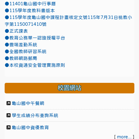
●11401龜山國中行事曆
●115學年度教科書版本
●115學年度龜山國中課程計畫核定文號115年7月31日桃教小
字第1150071410號
●正式課表
●教育公務單一認證授權平台
●雲端差勤系統
●全國教師研習系統
●教師網路郵局
●本校資通安全管理實施原則
校園網站
龜山國中午餐網
學生成績分布查詢系統
龜山國中資優教育
[
more...
]