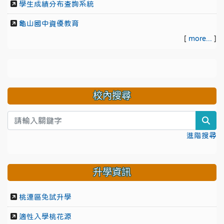
學生成績分布查詢系統
龜山國中資優教育
[
more...
]
校內搜尋
sea
進階搜尋
升學資訊
桃連區免試升學
適性入學桃花源