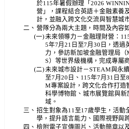
於115年暑假辦理「2026 WINNIN
營」，課程結合英語＋金融素養及
計，並融入跨文化交流與智慧城
二、
營隊分為兩大主題，時間及內容
(一)
未來領導力－金融理財營：115
5年7月21日至7月30日，透
力，參訪新加坡金融管理局（M
S）等世界級機構，完成專屬
(二)
未來城市設計－STEAM與永續
至7月20日、115年7月31日
M專案設計，跨文化合作打造
科學博物館、城市展覽館與新
域。
三、
招生對象為11至17歲學生，活
學，提升語言能力、國際視野與
四、
檢附電子宣傳圖片、活動簡章以