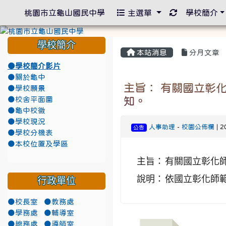
重新取得佈景
桃園市立龜山國民中學
主選單
學校簡介
學校簡介
本站消息
分月文章
●學校簡介影片
●關於龜中
主旨： 有關國立彰
●學校願景
知。
●校舍平面圖
●龜中校徽
●學校現況
人事助理
-
校園公佈欄
| 2
公告
●學校分機表
●本校位置及學區
主旨：
有關國立彰化師
說明：
依國立彰化師範大
行政單位
●校長室
●教務處
●學務處
●輔導室
●總務處
●導師室