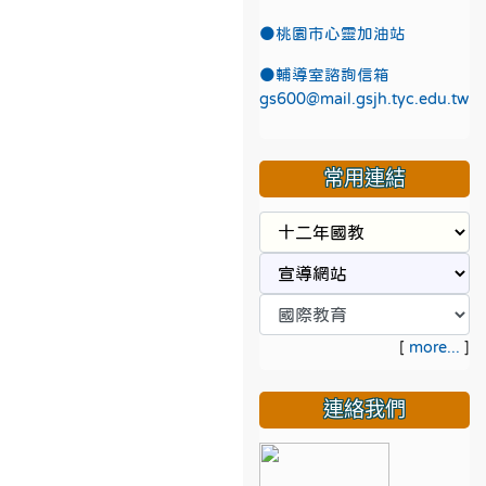
●
桃園市心靈加油站
●
輔導室諮詢信箱
gs600@mail.gsjh.tyc.edu.tw
常用連結
[
more...
]
連絡我們