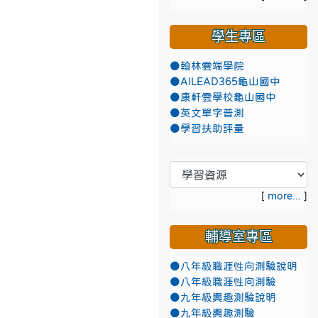
學生專區
●翰林雲端學院
●AILEAD365龜山國中
●康軒雲學校龜山國中
●英文單字普測
●學習扶助評量
[
more...
]
輔導室專區
●八年級職涯性向測驗說明
●八年級職涯性向測驗
●九年級興趣測驗說明
●九年級興趣測驗