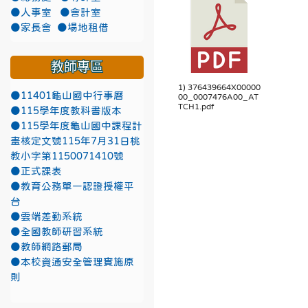
●人事室
●會計室
●家長會
●場地租借
教師專區
1) 376439664X00000
●11401龜山國中行事曆
00_0007476A00_AT
TCH1.pdf
●115學年度教科書版本
●115學年度龜山國中課程計
畫核定文號115年7月31日桃
教小字第1150071410號
●正式課表
●教育公務單一認證授權平
台
●雲端差勤系統
●全國教師研習系統
●教師網路郵局
●本校資通安全管理實施原
則