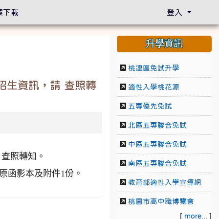
案下載
登入
升學資訊
桃連區免試升學
招生資訊，請 查照轉
適性入學桃花源
五專優先免試
北區五專聯合免試
中區五專聯合免試
 查照轉知。
南區五專聯合免試
並附原函影本及附件1份。
教育部適性入學宣導網
桃園市高中職博覽會
[
more...
]