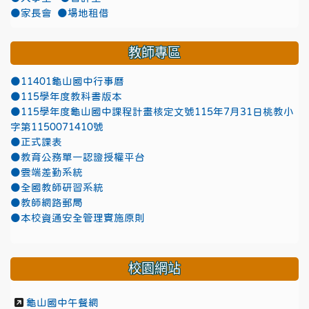
●家長會
●場地租借
教師專區
●11401龜山國中行事曆
●115學年度教科書版本
●115學年度龜山國中課程計畫核定文號115年7月31日桃教小
字第1150071410號
●正式課表
●教育公務單一認證授權平台
●雲端差勤系統
●全國教師研習系統
●教師網路郵局
●本校資通安全管理實施原則
校園網站
龜山國中午餐網