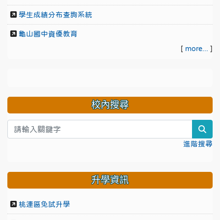
學生成績分布查詢系統
龜山國中資優教育
[
more...
]
校內搜尋
sea
進階搜尋
升學資訊
桃連區免試升學