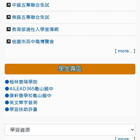
中區五專聯合免試
南區五專聯合免試
教育部適性入學宣導網
桃園市高中職博覽會
[
more...
]
學生專區
●翰林雲端學院
●AILEAD365龜山國中
●康軒雲學校龜山國中
●英文單字普測
●學習扶助評量
[
more...
]