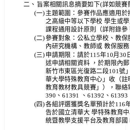
二、
旨案相關訊息摘要如下(詳如競賽
(一)
主題範圍：參賽作品應適用於
之高級中等以下學校 學生或
課程通用設計原則（詳附錄參
(二)
參賽對象：公私立學校、教保
內研究機構、教師或 教保服
(三)
申請期限：請於115年10月3
述申請相關資料 ，於期限內郵寄
新竹市東區光復路二段101號
華大學特殊教育中心」收（註
教育教材教具競賽」），聯絡電話：
390、61391 、61392、6139
(四)
各組評選獲獎名單預計於116
告於國立清華大 學特殊教育
統暨教學支援平台及教育部國