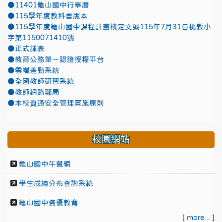
●11401龜山國中行事曆
●115學年度教科書版本
●115學年度龜山國中課程計畫核定文號115年7月31日桃教小
字第1150071410號
●正式課表
●教育公務單一認證授權平台
●雲端差勤系統
●全國教師研習系統
●教師網路郵局
●本校資通安全管理實施原則
校園網站
龜山國中午餐網
學生成績分布查詢系統
龜山國中資優教育
[
more...
]