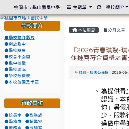
重新取得佈景
桃園市立龜山國民中學
主選單
學校簡介
學校簡介
本站消息
分月文章
●學校簡介影片
●關於龜中
「2026青春琪聚
●學校願景
並推薦符合資格之青
●校舍平面圖
●龜中校徽
●學校現況
生教組
-
校園公佈欄
| 2026-05
●學校分機表
●本校位置及學區
一、
為提供青
認識，本
行政單位
你」暑假
少、服務
●校長室
●教務處
●學務處
●輔導室
過做中學
●總務處
●導師室