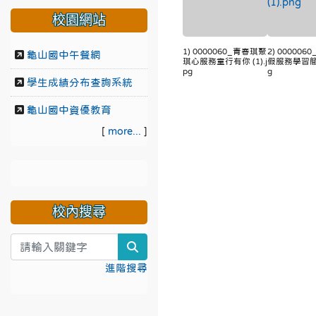
校園網站
1) 0000060_青春琪聚
2) 000006
龜山國中午餐網
琪心服務童行有你 (1).j
假服務學習簡章 
pg
g
學生成績分布查詢系統
龜山國中資優教育
[
more...
]
校內搜尋
search
進階搜尋