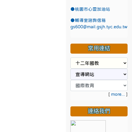
●
桃園市心靈加油站
●
輔導室諮詢信箱
gs600@mail.gsjh.tyc.edu.tw
常用連結
[
more...
]
連絡我們