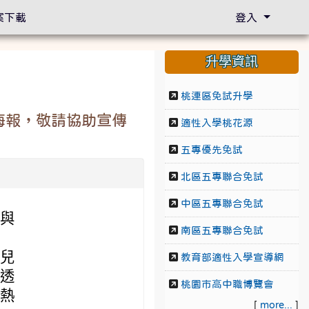
案下載
登入
升學資訊
桃連區免試升學
海報，敬請協助宣傳
適性入學桃花源
五專優先免試
北區五專聯合免試
中區五專聯合免試
注與
南區五專聯合免試
勢兒
教育部適性入學宣導網
，透
桃園市高中職博覽會
務熱
[
more...
]