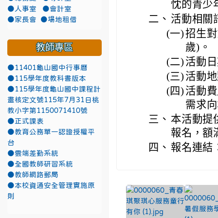
忱的青少
●人事室
●會計室
二、
活動相關
●家長會
●場地租借
(一)
招生對
歲)。
教師專區
(二)
活動日期
●11401龜山國中行事曆
(三)
活動地
●115學年度教科書版本
(四)
活動費
●115學年度龜山國中課程計
畫核定文號115年7月31日桃
需求向
教小字第1150071410號
三、
本活動提供
●正式課表
報名，額
●教育公務單一認證授權平
台
四、
報名連結：ht
●雲端差勤系統
●全國教師研習系統
●教師網路郵局
●本校資通安全管理實施原
則