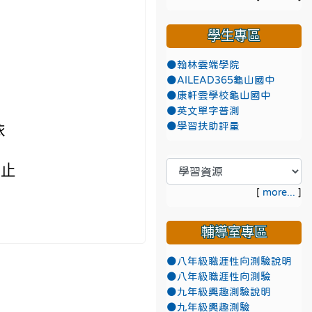
學生專區
●翰林雲端學院
●AILEAD365龜山國中
●康軒雲學校龜山國中
●英文單字普測
●學習扶助評量
依
截止
[
more...
]
。
輔導室專區
●八年級職涯性向測驗說明
●八年級職涯性向測驗
●九年級興趣測驗說明
●九年級興趣測驗