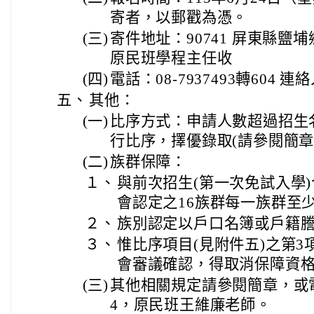
寄者，以郵戳為憑。
(三)
寄件地址：90741 屏東縣鹽
原民班學程主任收
(四)
電話：08-7937493轉604 
五、
其他：
(一)
比序方式：申請人數超過招生
行比序，擇優錄取(請參閱簡章
(二)
族群保障：
１、
與前次招生(第一次免試入學
會認定之16族群每一族群至
２、
族別認定以戶口名簿或戶籍
３、
惟比序項目(見附件五)之第3
會審議確認，得取消保障資
(三)
其他相關規定請參閱簡章，或電詢本
4，原民班王維廉老師。