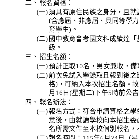
二、
報名資格：
(一)
須具有原住民族之身分，且就
(含應屆、非應屆、具同等學
育學生)。
(二)
國中教育會考國文科成績達「基
級。
三、
招生名額：
(一)
預計正取10名，男女兼收，備
(二)
前次免試入學錄取且報到後之
格)，可納入本次招生名額。故
月16日(星期二)下午5時前公
四、
報名辦法：
(一)
報名方式：符合申請資格之學
意後，由就讀學校向本招生委
名所需文件至本校個別報名，
(二)
報名時間：115年6月24日（