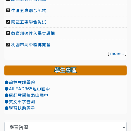
中區五專聯合免試
南區五專聯合免試
教育部適性入學宣導網
桃園市高中職博覽會
[
more...
]
學生專區
●翰林雲端學院
●AILEAD365龜山國中
●康軒雲學校龜山國中
●英文單字普測
●學習扶助評量