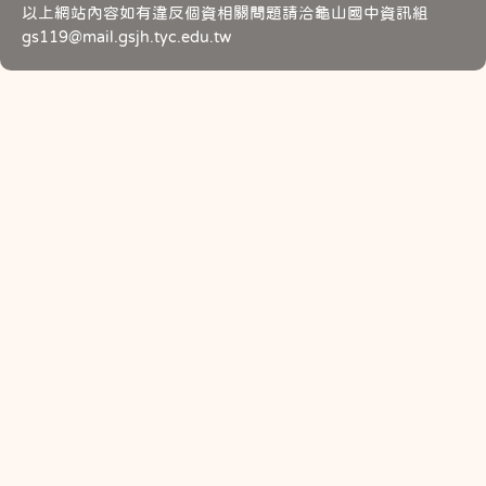
以上網站內容如有違反個資相關問題請洽龜山國中資訊組
gs119@mail.gsjh.tyc.edu.tw