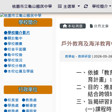
重新取得佈景
桃園市立龜山國民中學
主選單
學校簡介
學校簡介
本站消息
分月文章
●學校簡介影片
●關於龜中
戶外教育及海洋教育
●學校願景
●校舍平面圖
●龜中校徽
教學組
-
教師研習
| 2026-05-2
●學校現況
●學校分機表
●本校位置及學區
一、
依據「教
育計畫」1
二、
目的：推
行政單位
結合跨領
●校長室
●教務處
三、
旨揭研習
●學務處
●輔導室
(一)
課程時間
●總務處
●導師室