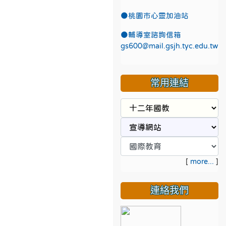
●
桃園市心靈加油站
●
輔導室諮詢信箱
gs600@mail.gsjh.tyc.edu.tw
常用連結
[
more...
]
連絡我們