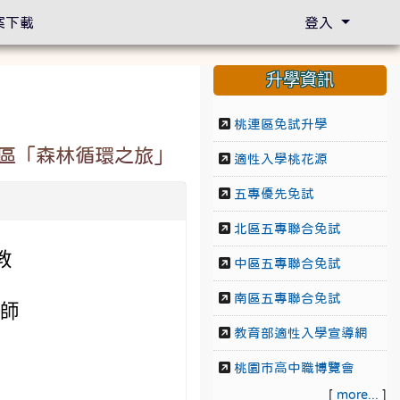
案下載
登入
升學資訊
桃連區免試升學
區「森林循環之旅」
適性入學桃花源
五專優先免試
北區五專聯合免試
教
中區五專聯合免試
南區五專聯合免試
教師
教育部適性入學宣導網
桃園市高中職博覽會
[
more...
]