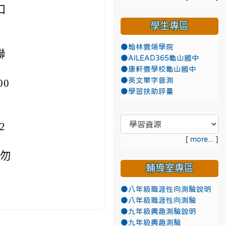
口
學生專區
●翰林雲端學院
聯
●AILEAD365龜山國中
●康軒雲學校龜山國中
●英文單字普測
00
●學習扶助評量
，
2
[
more...
]
，勿
輔導室專區
●八年級職涯性向測驗說明
●八年級職涯性向測驗
●九年級興趣測驗說明
●九年級興趣測驗