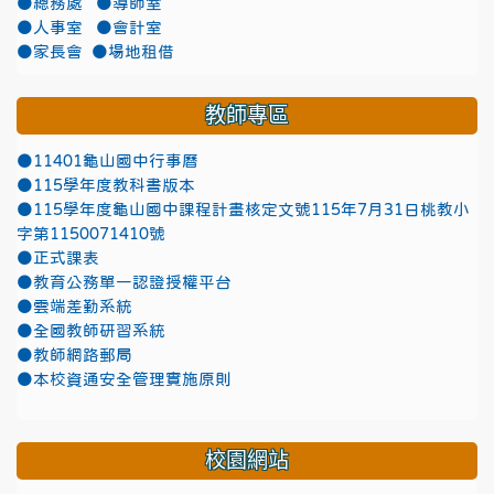
●總務處
●導師室
●人事室
●會計室
●家長會
●場地租借
教師專區
●11401龜山國中行事曆
●115學年度教科書版本
●115學年度龜山國中課程計畫核定文號115年7月31日桃教小
字第1150071410號
●正式課表
●教育公務單一認證授權平台
●雲端差勤系統
●全國教師研習系統
●教師網路郵局
●本校資通安全管理實施原則
校園網站