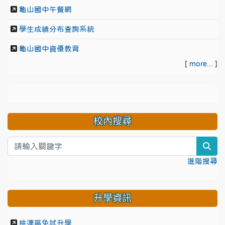
龜山國中午餐網
學生成績分布查詢系統
龜山國中資優教育
[
more...
]
校內搜尋
sea
進階搜尋
升學資訊
桃連區免試升學