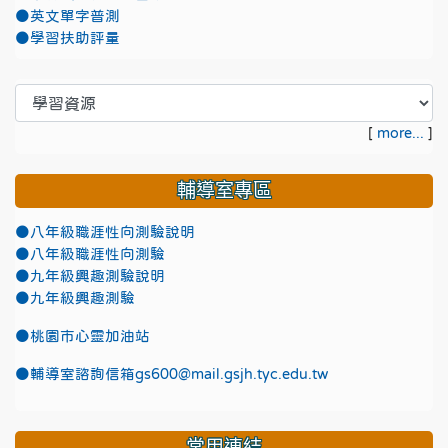
●英文單字普測
●學習扶助評量
[
more...
]
輔導室專區
●八年級職涯性向測驗說明
●八年級職涯性向測驗
●九年級興趣測驗說明
●九年級興趣測驗
●
桃園市心靈加油站
●
輔導室諮詢信箱gs600@mail.gsjh.tyc.edu.tw
常用連結