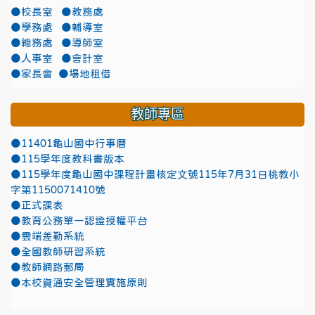
●校長室
●教務處
●學務處
●輔導室
●總務處
●導師室
●人事室
●會計室
●家長會
●場地租借
教師專區
●11401龜山國中行事曆
●115學年度教科書版本
●115學年度龜山國中課程計畫核定文號115年7月31日桃教小
字第1150071410號
●正式課表
●教育公務單一認證授權平台
●雲端差勤系統
●全國教師研習系統
●教師網路郵局
●本校資通安全管理實施原則