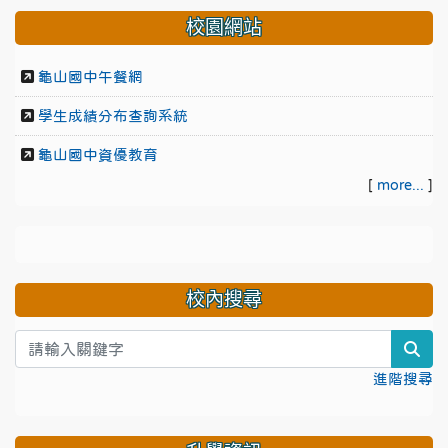
校園網站
龜山國中午餐網
學生成績分布查詢系統
龜山國中資優教育
[
more...
]
校內搜尋
sea
進階搜尋