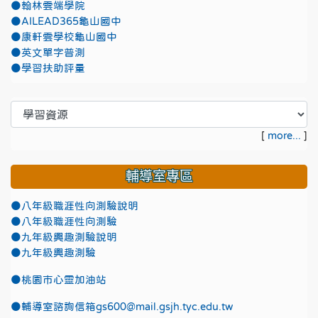
●翰林雲端學院
●AILEAD365龜山國中
●康軒雲學校龜山國中
●英文單字普測
●學習扶助評量
[
more...
]
輔導室專區
●八年級職涯性向測驗說明
●八年級職涯性向測驗
●九年級興趣測驗說明
●九年級興趣測驗
●
桃園市心靈加油站
●
輔導室諮詢信箱gs600@mail.gsjh.tyc.edu.tw