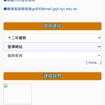
●
桃園市心靈加油站
●
輔導室諮詢信箱gs600@mail.gsjh.tyc.edu.tw
常用連結
[
more...
]
連絡我們