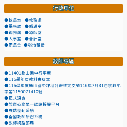
行政單位
●校長室
●教務處
●學務處
●輔導室
●總務處
●導師室
●人事室
●會計室
●家長會
●場地租借
教師專區
●11401龜山國中行事曆
●115學年度教科書版本
●115學年度龜山國中課程計畫核定文號115年7月31日桃教小
字第1150071410號
●正式課表
●教育公務單一認證授權平台
●雲端差勤系統
●全國教師研習系統
●教師網路郵局