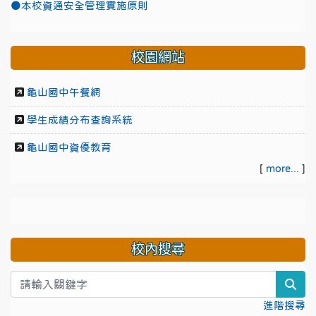
●本校資通安全管理實施原則
校園網站
龜山國中午餐網
學生成績分布查詢系統
龜山國中資優教育
[
more...
]
校內搜尋
sea
進階搜尋