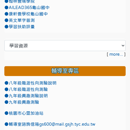
●翰林雲端學院
●AILEAD365龜山國中
●康軒雲學校龜山國中
●英文單字普測
●學習扶助評量
[
more...
]
輔導室專區
●八年級職涯性向測驗說明
●八年級職涯性向測驗
●九年級興趣測驗說明
●九年級興趣測驗
●
桃園市心靈加油站
●
輔導室諮詢信箱gs600@mail.gsjh.tyc.edu.tw