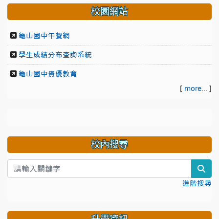
校園網站
龜山國中午餐網
學生成績分布查詢系統
龜山國中資優教育
[
more...
]
校內搜尋
sea
進階搜尋