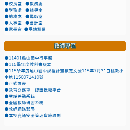
●校長室
●教務處
●學務處
●輔導室
●總務處
●導師室
●人事室
●會計室
●家長會
●場地租借
教師專區
●11401龜山國中行事曆
●115學年度教科書版本
●115學年度龜山國中課程計畫核定文號115年7月31日桃教小
字第1150071410號
●正式課表
●教育公務單一認證授權平台
●雲端差勤系統
●全國教師研習系統
●教師網路郵局
●本校資通安全管理實施原則