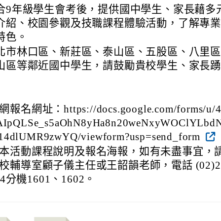
合9年級學生會考後，提供國中學生、家長藉多
介紹、校園參觀及技職課程體驗活動，了解專
特色。
北市林口區、新莊區、泰山區、五股區、八里
山區等鄰近國中學生，請鼓勵貴校學生、家長
名網址：https://docs.google.com/forms/u/4
FAIpQLSe_s5aOhN8yHa8n20weNxyWOClYLbd
14dlUMR9zwYQ/viewform?usp=send_form
本活動課程說明及報名海報，如有未盡事宜，
校輔導室顧子儀主任或王韶韻老師，電話 (02)2
644分機1601、1602。