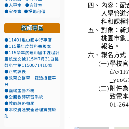
四、
內容：配
●人事室
●會計室
●家長會
●場地租借
入學管道
科和課程
教師專區
五、
對象：新
桃園市龜
●11401龜山國中行事曆
報名。
●115學年度教科書版本
●115學年度龜山國中課程計
六、
報名方式
畫核定文號115年7月31日桃
(一)
學校官網報
教小字第1150071410號
d/e/1
●正式課表
●教育公務單一認證授權平
_yqoG
台
(二)
附件為
●雲端差勤系統
致電本
●全國教師研習系統
01-2
●教師網路郵局
●本校資通安全管理實施原
則