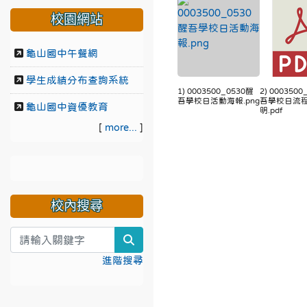
校園網站
龜山國中午餐網
學生成績分布查詢系統
1) 0003500_0530醒
2) 000350
吾學校日活動海報.png
吾學校日流
龜山國中資優教育
明.pdf
[
more...
]
校內搜尋
search
進階搜尋