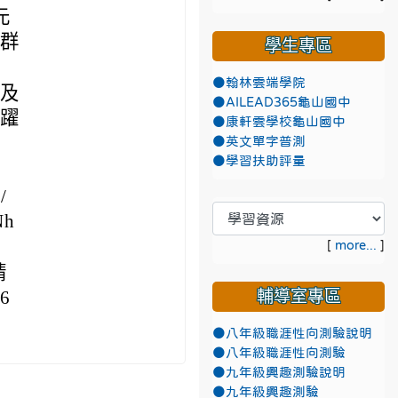
元
業群
學生專區
●翰林雲端學院
區及
●AILEAD365龜山國中
踴躍
●康軒雲學校龜山國中
●英文單字普測
●學習扶助評量
/
Nh
[
more...
]
請
6
輔導室專區
●八年級職涯性向測驗說明
●八年級職涯性向測驗
●九年級興趣測驗說明
●九年級興趣測驗