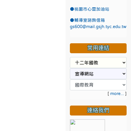
●
桃園市心靈加油站
●
輔導室諮詢信箱
gs600@mail.gsjh.tyc.edu.tw
常用連結
[
more...
]
連絡我們