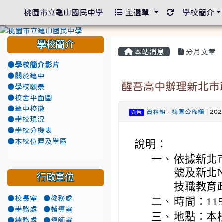
重新取得佈景
桃園市立龜山國民中學
主選單
學校簡介
學校簡介
本站消息
分月文章
●學校簡介影片
●關於龜中
醒吾高中辦理新北市政府
●學校願景
●校舍平面圖
●龜中校徽
資料組
-
校園公佈欄
| 20
公告
●學校現況
●學校分機表
●本校位置及學區
說明：
一、
依據新北市
號及新北NO
行政單位
技職教育
●校長室
●教務處
二、
時間：11
●學務處
●輔導室
三、
地點：本
●總務處
●導師室