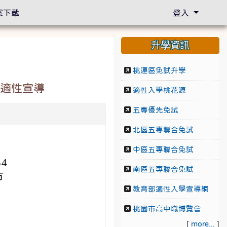
案下載
登入
升學資訊
桃連區免試升學
s」適性宣導
適性入學桃花源
五專優先免試
北區五專聯合免試
中區五專聯合免試
4
南區五專聯合免試
市
教育部適性入學宣導網
桃園市高中職博覽會
[
more...
]