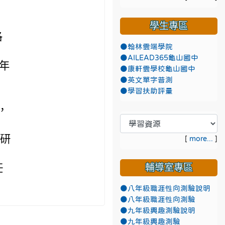
學生專區
洛
●翰林雲端學院
●AILEAD365龜山國中
年
●康軒雲學校龜山國中
●英文單字普測
●學習扶助評量
，
本研
[
more...
]
任
輔導室專區
●八年級職涯性向測驗說明
●八年級職涯性向測驗
●九年級興趣測驗說明
●九年級興趣測驗