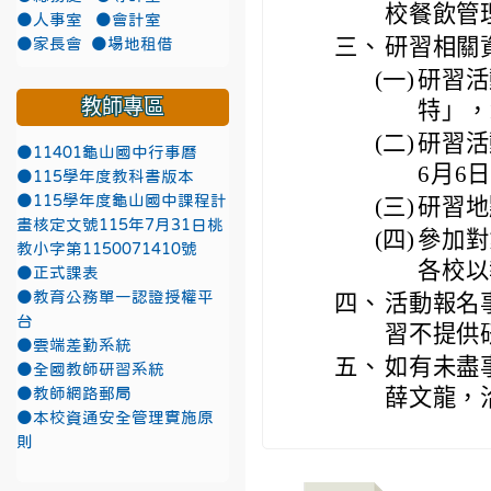
校餐飲管
●人事室
●會計室
三、
研習相關
●家長會
●場地租借
(一)
研習活
教師專區
特」，
(二)
研習活
●11401龜山國中行事曆
6月6
●115學年度教科書版本
●115學年度龜山國中課程計
(三)
研習地
畫核定文號115年7月31日桃
(四)
參加對
教小字第1150071410號
各校以
●正式課表
●教育公務單一認證授權平
四、
活動報名
台
習不提供
●雲端差勤系統
五、
如有未盡
●全國教師研習系統
薛文龍，洽詢
●教師網路郵局
●本校資通安全管理實施原
則