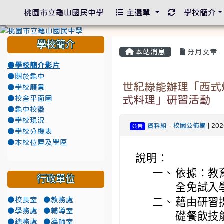
重新取得佈景
桃園市立龜山國民中學
主選單
學校簡介
學校簡介
本站消息
分月文章
●學校簡介影片
●關於龜中
世紀綠能辦理「西式
●學校願景
式料理」研習活動
●校舍平面圖
●龜中校徽
●學校現況
資料組
-
校園公佈欄
| 20
公告
●學校分機表
●本校位置及學區
說明：
一、
依據：教
行政單位
全免試入
●校長室
●教務處
二、
藉由研習
●學務處
●輔導室
礎餐飲技
●總務處
●導師室