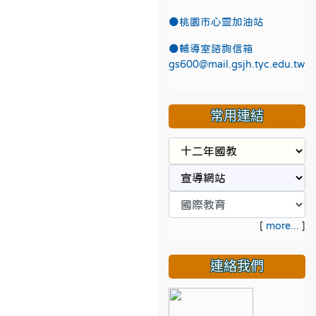
●
桃園市心靈加油站
●
輔導室諮詢信箱
gs600@mail.gsjh.tyc.edu.tw
常用連結
[
more...
]
連絡我們