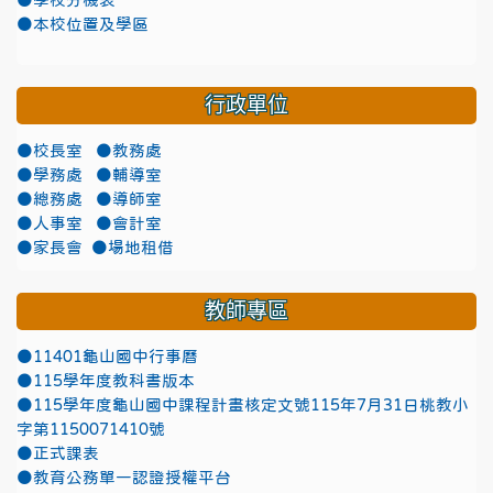
●學校分機表
●本校位置及學區
行政單位
●校長室
●教務處
●學務處
●輔導室
●總務處
●導師室
●人事室
●會計室
●家長會
●場地租借
教師專區
●11401龜山國中行事曆
●115學年度教科書版本
●115學年度龜山國中課程計畫核定文號115年7月31日桃教小
字第1150071410號
●正式課表
●教育公務單一認證授權平台