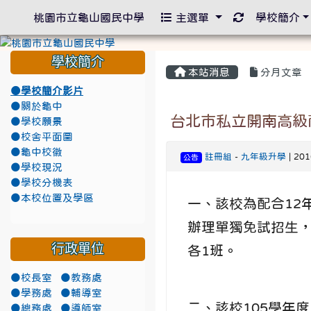
重新取得佈景
桃園市立龜山國民中學
主選單
學校簡介
學校簡介
本站消息
分月文章
●學校簡介影片
●關於龜中
台北市私立開南高級
●學校願景
●校舍平面圖
●龜中校徽
註冊組
-
九年級升學
| 20
公告
●學校現況
●學校分機表
●本校位置及學區
一、該校為配合12
辦理單獨免試招生，
行政單位
各1班。
●校長室
●教務處
●學務處
●輔導室
二、該校105學年
●總務處
●導師室