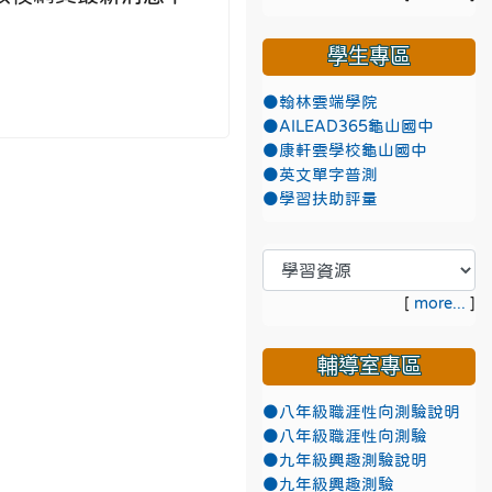
學生專區
●翰林雲端學院
●AILEAD365龜山國中
●康軒雲學校龜山國中
●英文單字普測
●學習扶助評量
[
more...
]
輔導室專區
●八年級職涯性向測驗說明
●八年級職涯性向測驗
●九年級興趣測驗說明
●九年級興趣測驗