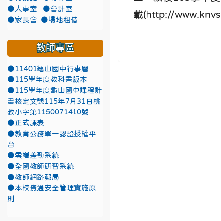
●人事室
●會計室
載(http://www.knvs
●家長會
●場地租借
教師專區
●11401龜山國中行事曆
●115學年度教科書版本
●115學年度龜山國中課程計
畫核定文號115年7月31日桃
教小字第1150071410號
●正式課表
●教育公務單一認證授權平
台
●雲端差勤系統
●全國教師研習系統
●教師網路郵局
●本校資通安全管理實施原
則