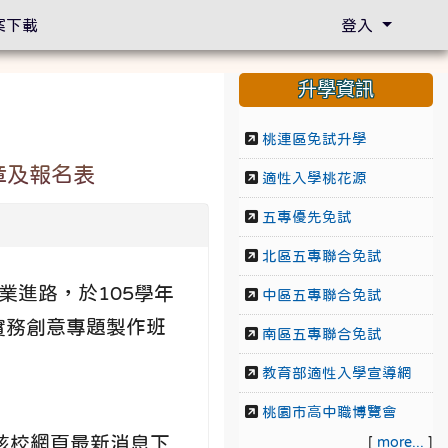
案下載
登入
升學資訊
桃連區免試升學
章及報名表
適性入學桃花源
五專優先免試
北區五專聯合免試
業進路，於105學年
中區五專聯合免試
實務創意專題製作班
南區五專聯合免試
教育部適性入學宣導網
桃園市高中職博覽會
該校網頁最新消息下
[
more...
]