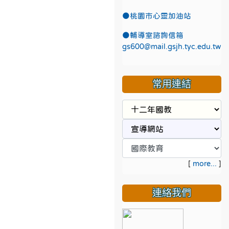
●
桃園市心靈加油站
●
輔導室諮詢信箱
gs600@mail.gsjh.tyc.edu.tw
常用連結
[
more...
]
連絡我們