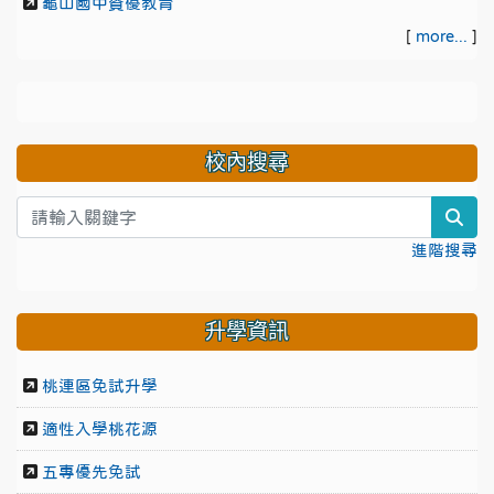
龜山國中資優教育
[
more...
]
校內搜尋
sea
進階搜尋
升學資訊
桃連區免試升學
適性入學桃花源
五專優先免試