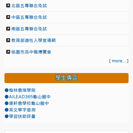
北區五專聯合免試
中區五專聯合免試
南區五專聯合免試
教育部適性入學宣導網
桃園市高中職博覽會
[
more...
]
學生專區
●翰林雲端學院
●AILEAD365龜山國中
●康軒雲學校龜山國中
●英文單字普測
●學習扶助評量