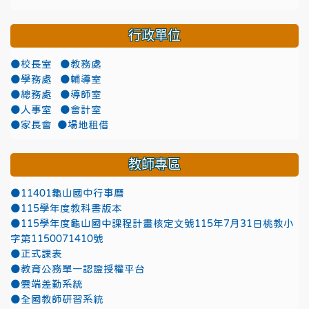
行政單位
●校長室
●教務處
●學務處
●輔導室
●總務處
●導師室
●人事室
●會計室
●家長會
●場地租借
教師專區
●11401龜山國中行事曆
●115學年度教科書版本
●115學年度龜山國中課程計畫核定文號115年7月31日桃教小
字第1150071410號
●正式課表
●教育公務單一認證授權平台
●雲端差勤系統
●全國教師研習系統