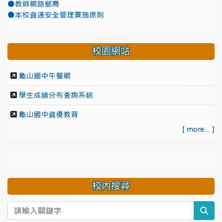
●教師網路郵局
●本校資通安全管理實施原則
校園網站
龜山國中午餐網
學生成績分布查詢系統
龜山國中資優教育
[
more...
]
校內搜尋
sea