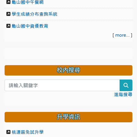
龜山國中午餐網
學生成績分布查詢系統
龜山國中資優教育
[
more...
]
校內搜尋
sea
進階搜尋
升學資訊
桃連區免試升學