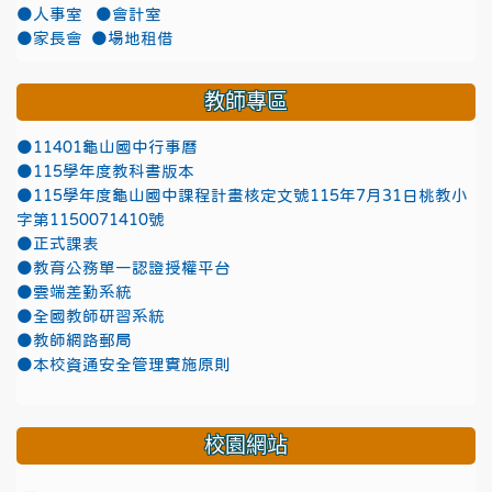
●人事室
●會計室
●家長會
●場地租借
教師專區
●11401龜山國中行事曆
●115學年度教科書版本
●115學年度龜山國中課程計畫核定文號115年7月31日桃教小
字第1150071410號
●正式課表
●教育公務單一認證授權平台
●雲端差勤系統
●全國教師研習系統
●教師網路郵局
●本校資通安全管理實施原則
校園網站