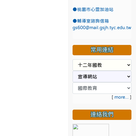
●
桃園市心靈加油站
●
輔導室諮詢信箱
gs600@mail.gsjh.tyc.edu.tw
常用連結
[
more...
]
連絡我們