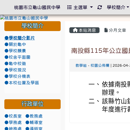
重新取得佈景
桃園市立龜山國民中學
主選單
學校簡介
學校簡介
本站消息
分月文章
●學校簡介影片
●關於龜中
南投縣115年公立
●學校願景
●校舍平面圖
●龜中校徽
教學組
-
校園公佈欄
| 2026-04
●學校現況
●學校分機表
●本校位置及學區
一、
依據南投縣
辦理。
二、
該縣竹山
行政單位
年度進行
●校長室
●教務處
●學務處
●輔導室
●總務處
●導師室