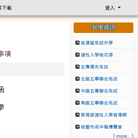
案下載
登入
升學資訊
桃連區免試升學
事項
適性入學桃花源
五專優先免試
北區五專聯合免試
函
中區五專聯合免試
南區五專聯合免試
學
教育部適性入學宣導網
桃園市高中職博覽會
[
more...
]