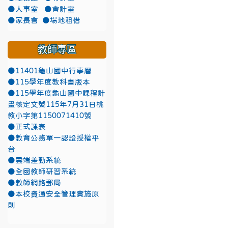
●人事室
●會計室
●家長會
●場地租借
教師專區
●11401龜山國中行事曆
●115學年度教科書版本
●115學年度龜山國中課程計
畫核定文號115年7月31日桃
教小字第1150071410號
●正式課表
●教育公務單一認證授權平
台
●雲端差勤系統
●全國教師研習系統
●教師網路郵局
●本校資通安全管理實施原
則