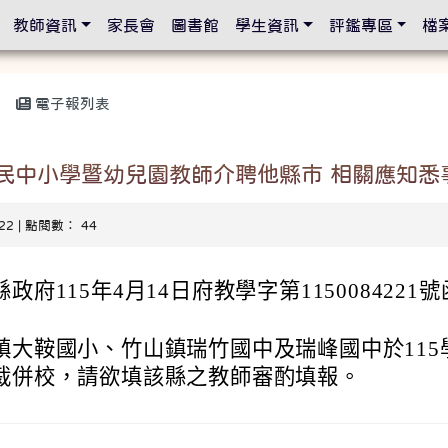
設定
教師資訊
家長會
圖書館
學生資訊
評鑑專區
檔
電子報列表
國民中小學暨幼兒園教師介聘他縣市 相關應知悉
-22 | 點閱數： 44
政府115年4月14日府教學字第1150084221號
鎮大鞍國小、竹山鎮瑞竹國中及瑞峰國中於115
裁併校，請欲填該縣之教師審酌填報。