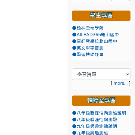
學生專區
●翰林雲端學院
●AILEAD365龜山國中
●康軒雲學校龜山國中
●英文單字普測
●學習扶助評量
[
more...
]
輔導室專區
●八年級職涯性向測驗說明
●八年級職涯性向測驗
●九年級興趣測驗說明
●九年級興趣測驗