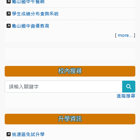
龜山國中午餐網
學生成績分布查詢系統
龜山國中資優教育
[
more...
]
校內搜尋
sea
進階搜尋
升學資訊
桃連區免試升學