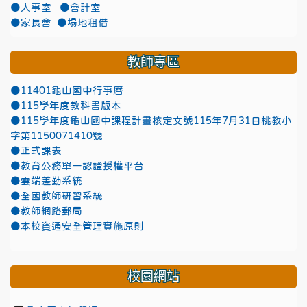
●人事室
●會計室
●家長會
●場地租借
教師專區
●11401龜山國中行事曆
●115學年度教科書版本
●115學年度龜山國中課程計畫核定文號115年7月31日桃教小
字第1150071410號
●正式課表
●教育公務單一認證授權平台
●雲端差勤系統
●全國教師研習系統
●教師網路郵局
●本校資通安全管理實施原則
校園網站