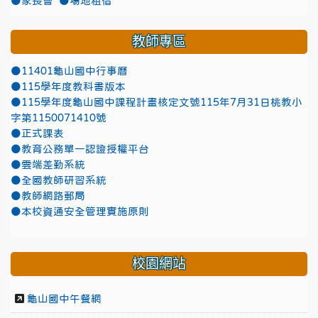
●家長會
●場地租借
教師專區
●11401龜山國中行事曆
●115學年度教科書版本
●115學年度龜山國中課程計畫核定文號115年7月31日桃教小
字第1150071410號
●正式課表
●教育公務單一認證授權平台
●雲端差勤系統
●全國教師研習系統
●教師網路郵局
●本校資通安全管理實施原則
校園網站
龜山國中午餐網