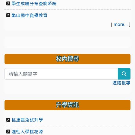
學生成績分布查詢系統
龜山國中資優教育
[
more...
]
校內搜尋
sea
進階搜尋
升學資訊
桃連區免試升學
適性入學桃花源