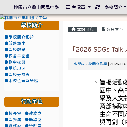
重新取得佈景
桃園市立龜山國民中學
主選單
學校簡介
學校簡介
本站消息
分月文章
●學校簡介影片
●關於龜中
「2026 SDGs 
●學校願景
●校舍平面圖
●龜中校徽
教學組
-
校園公佈欄
| 2026-03
●學校現況
●學校分機表
●本校位置及學區
一、
旨揭活動
國中、高
學及人文
行政單位
育部補助本
生命不同凡
●校長室
●教務處
●學務處
●輔導室
與再創（R
●總務處
●導師室