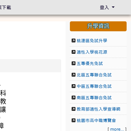
案下載
登入
升學資訊
桃連區免試升學
適性入學桃花源
五專優先免試
北區五專聯合免試
、
中區五專聯合免試
由科
南區五專聯合免試
合教
-讓
教育部適性入學宣導網
）
桃園市高中職博覽會
障
[
more...
]