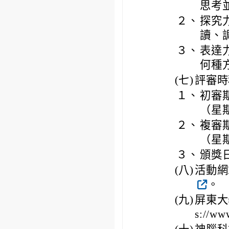
思考
２、
探究
讀、
３、
表達
何種
(七)
評審時
１、
初審期
（星
２、
複審期
（星
３、
頒獎
(八)
活動網站（
。
(九)
屏東大
s://ww