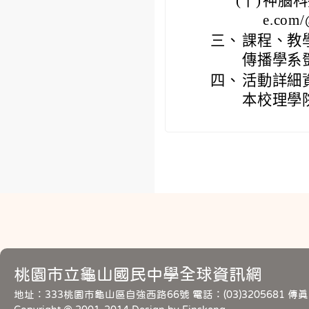
(十)
神腦科技
e.co
三、
課程、教學
傳播學系鄧宗聖
四、
活動詳細
本校理學院
桃園市立龜山國民中學全球資訊網
地址：333桃園市龜山區自強西路66號 電話：(03)3205681 傳真：(