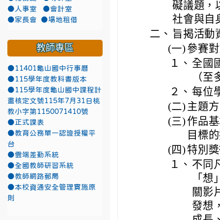
礙議題，
●人事室
●會計室
社會與自
●家長會
●場地租借
二、
旨揭活動
教師專區
(一)
參賽對
１、
全國
●11401龜山國中行事曆
（至
●115學年度教科書版本
２、
每位
●115學年度龜山國中課程計
畫核定文號115年7月31日桃
(二)
主題方
教小字第1150071410號
(三)
作品基
●正式課表
目標的
●教育公務單一認證授權平
台
(四)
特別獎
●雲端差勤系統
１、
不同
●全國教師研習系統
「想」
●教師網路郵局
●本校資通安全管理實施原
關影
則
發想
成長