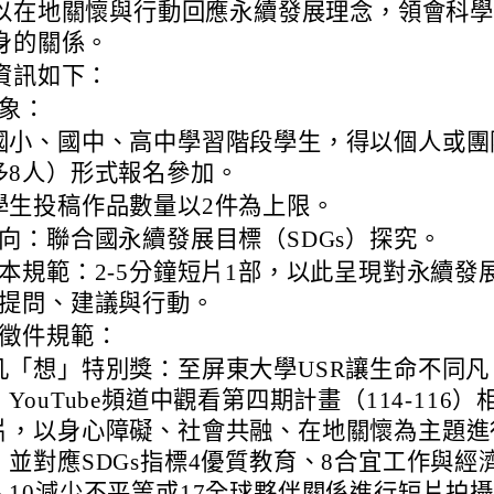
以在地關懷與行動回應永續發展理念，領會科
身的關係。
資訊如下：
象：
國小、國中、高中學習階段學生，得以個人或團
多8人）形式報名參加。
學生投稿作品數量以2件為上限。
向：聯合國永續發展目標（SDGs）探究。
本規範：2-5分鐘短片1部，以此呈現對永續發
提問、建議與行動。
徵件規範：
凡「想」特別獎：至屏東大學USR讓生命不同凡
YouTube頻道中觀看第四期計畫（114-116）
片，以身心障礙、社會共融、在地關懷為主題進
，並對應SDGs指標4優質教育、8合宜工作與經
、10減少不平等或17全球夥伴關係進行短片拍