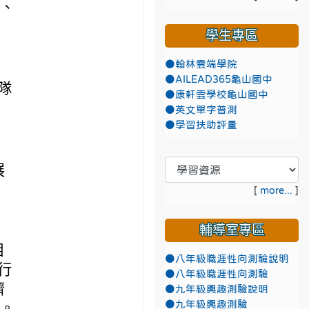
學、
學生專區
●翰林雲端學院
●AILEAD365龜山國中
隊
●康軒雲學校龜山國中
●英文單字普測
●學習扶助評量
展
[
more...
]
輔導室專區
相
●八年級職涯性向測驗說明
行
●八年級職涯性向測驗
濟
●九年級興趣測驗說明
●九年級興趣測驗
攝。