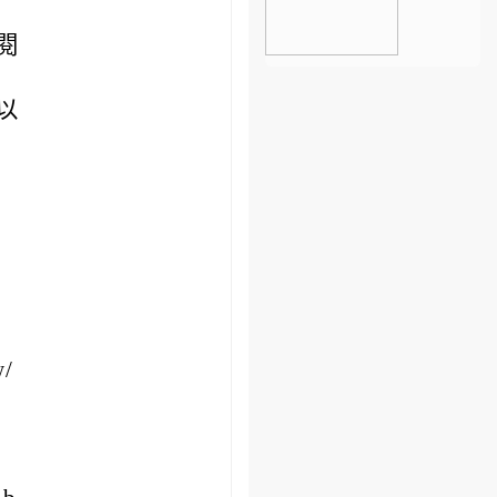
閱
以
/
。