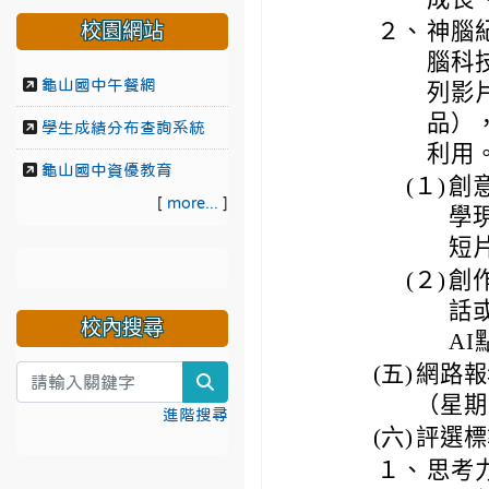
２、
神腦
校園網站
腦科
龜山國中午餐網
列影
品）
學生成績分布查詢系統
利用
龜山國中資優教育
(１)
創
[
more...
]
學
短
(２)
創
話
校內搜尋
A
(五)
網路報
search
（星期
進階搜尋
(六)
評選標
１、
思考