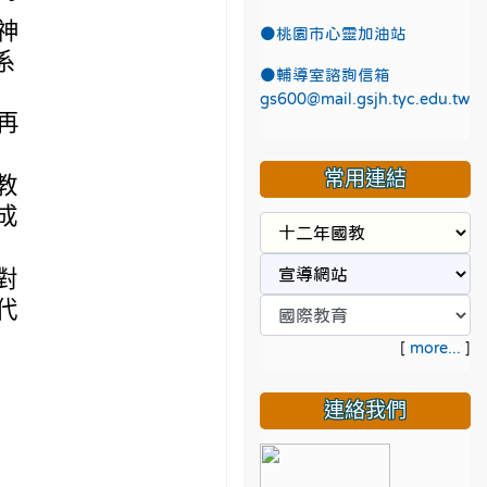
神
●
桃園市心靈加油站
系
●
輔導室諮詢信箱
gs600@mail.gsjh.tyc.edu.tw
再
常用連結
教
成
對
代
[
more...
]
日
連絡我們
）