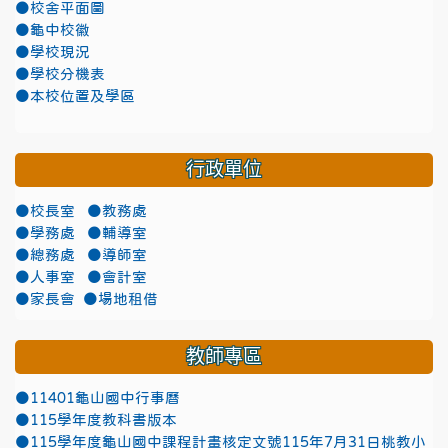
●校舍平面圖
●龜中校徽
●學校現況
●學校分機表
●本校位置及學區
行政單位
●校長室
●教務處
●學務處
●輔導室
●總務處
●導師室
●人事室
●會計室
●家長會
●場地租借
教師專區
●11401龜山國中行事曆
●115學年度教科書版本
●115學年度龜山國中課程計畫核定文號115年7月31日桃教小