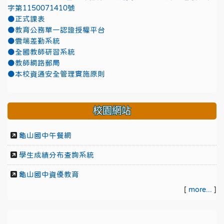
字第1150071410號
●正式課表
●教育公務單一認證授權平台
●雲端差勤系統
●全國教師研習系統
●教師網路郵局
●本校資通安全管理實施原則
校園網站
龜山國中午餐網
學生成績分布查詢系統
龜山國中資優教育
[
more...
]