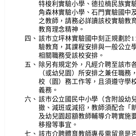
特梭利實驗小學、德拉楠民族實
角森林實驗小學、石門實驗國中
之教師，請務必詳讀該校實驗教
教育理念精神。
四、
該市立坪林實驗國中刻正規劃於1
驗教育，其課程安排與一般公立
相關職務受該校安排。
五、
除另有規定外，凡經介聘至該市
（或幼兒園）所安排之兼任職務
校（園）務工作等，且須遵守學
義務。
六、
該市公立國民中小學（含附設幼
撤、減班或減招，教師須配合「
及幼兒園超額教師輔導介聘實施
移撥等事宜。
七、
該市介聘體育教師專長需留意是