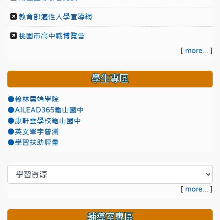
教育部適性入學宣導網
桃園市高中職博覽會
[
more...
]
學生專區
●翰林雲端學院
●AILEAD365龜山國中
●康軒雲學校龜山國中
●英文單字普測
●學習扶助評量
[
more...
]
輔導室專區