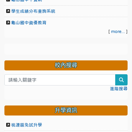
學生成績分布查詢系統
龜山國中資優教育
[
more...
]
校內搜尋
sea
進階搜尋
升學資訊
桃連區免試升學