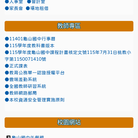
●人事室
●會計室
●家長會
●場地租借
教師專區
●11401龜山國中行事曆
●115學年度教科書版本
●115學年度龜山國中課程計畫核定文號115年7月31日桃教小
字第1150071410號
●正式課表
●教育公務單一認證授權平台
●雲端差勤系統
●全國教師研習系統
●教師網路郵局
●本校資通安全管理實施原則
校園網站
龜山國中午餐網