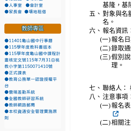
基隆，基
●人事室
●會計室
●家長會
●場地租借
五、
對象與名
名。
教師專區
六、
報名資訊
(一)
報名日
●11401龜山國中行事曆
(二)
錄取通
●115學年度教科書版本
●115學年度龜山國中課程計
(三)
假別說
畫核定文號115年7月31日桃
理。
教小字第1150071410號
●正式課表
●教育公務單一認證授權平
台
七、
聯絡人： 
●雲端差勤系統
八、
注意事項
●全國教師研習系統
(一)
報名表單連
●教師網路郵局
●本校資通安全管理實施原
則
(二)
相關注