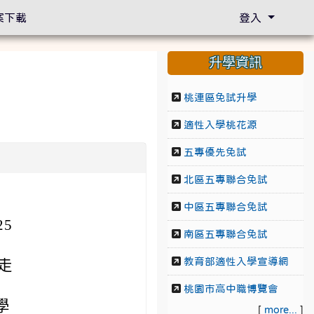
案下載
登入
升學資訊
桃連區免試升學
適性入學桃花源
五專優先免試
北區五專聯合免試
中區五專聯合免試
5
南區五專聯合免試
教育部適性入學宣導網
走
桃園市高中職博覽會
學
[
more...
]