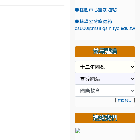
●
桃園市心靈加油站
●
輔導室諮詢信箱
gs600@mail.gsjh.tyc.edu.tw
常用連結
[
more...
]
連絡我們