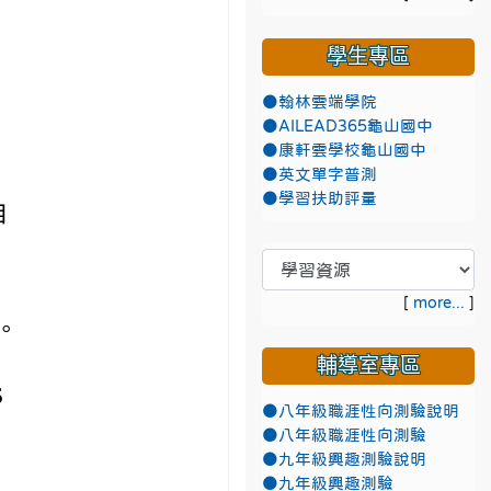
學生專區
●翰林雲端學院
●AILEAD365龜山國中
●康軒雲學校龜山國中
●英文單字普測
●學習扶助評量
自
[
more...
]
。
輔導室專區
6
●八年級職涯性向測驗說明
●八年級職涯性向測驗
●九年級興趣測驗說明
●九年級興趣測驗