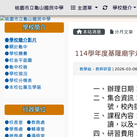
重新取得佈景
桃園市立龜山國民中學
主選單
學校簡介
學校簡介
本站消息
分月文章
●學校簡介影片
●關於龜中
114學年度基隆廟
●學校願景
●校舍平面圖
●龜中校徽
教學組
-
教師研習
| 2026-03-0
●學校現況
●學校分機表
●本校位置及學區
一、
辦理日期： 
二、
集合資訊：
號，校內
行政單位
三、
課程內容
●校長室
●教務處
讀，以及
●學務處
●輔導室
四、
研習費用
●總務處
●導師室