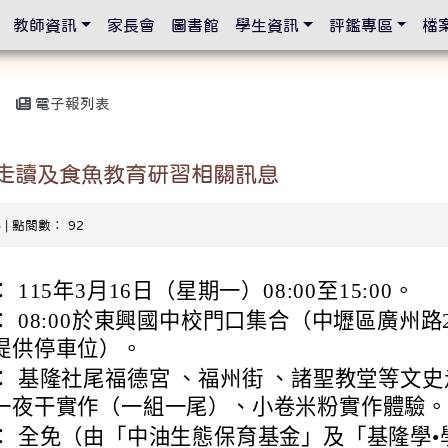
設定
教師資訊
家長會
圖書館
學生資訊
評鑑專區
檔
電子報列表
宇走讀及食魚教育研習相關訊息
6 | 點閱數： 92
115年3月16日（星期一）08:00至15:00。
 08:00於東興國中校門口集合（中壢區廣州路2
提供停車位）。
： 基隆社尾福德宮 、福州街 、諸聖教堂等文史
一夜干實作（一組一尾）、小卷米粉實作體驗。
： 全免（由「中油生態保育基金」及「基隆學•