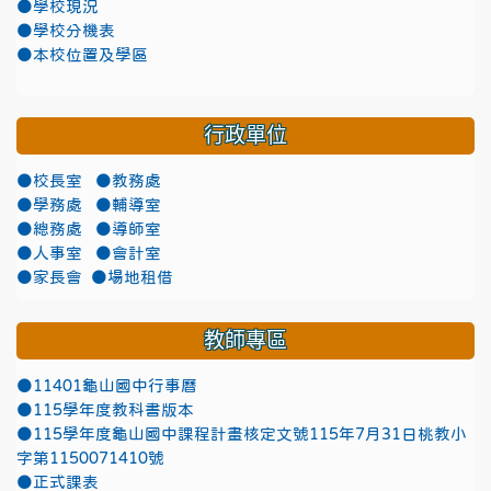
●學校現況
●學校分機表
●本校位置及學區
行政單位
●校長室
●教務處
●學務處
●輔導室
●總務處
●導師室
●人事室
●會計室
●家長會
●場地租借
教師專區
●11401龜山國中行事曆
●115學年度教科書版本
●115學年度龜山國中課程計畫核定文號115年7月31日桃教小
字第1150071410號
●正式課表