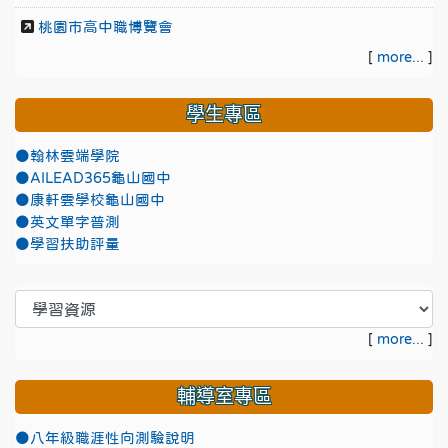
桃園市高中職博覽會
[
more...
]
學生專區
●翰林雲端學院
●AILEAD365龜山國中
●康軒雲學校龜山國中
●英文單字普測
●學習扶助評量
[
more...
]
輔導室專區
●八年級職涯性向測驗說明