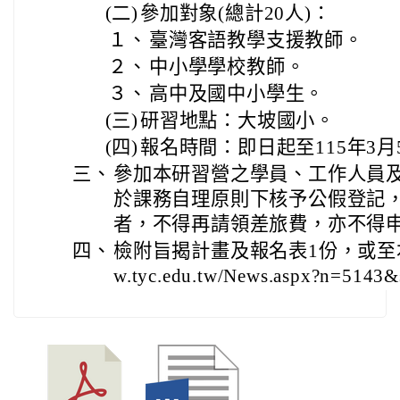
(二)
參加對象(總計20人)：
１、
臺灣客語教學支援教師。
２、
中小學學校教師。
３、
高中及國中小學生。
(三)
研習地點：大坡國小。
(四)
報名時間：即日起至115年3月
三、
參加本研習營之學員、工作人員
於課務自理原則下核予公假登記
者，不得再請領差旅費，亦不得
四、
檢附旨揭計畫及報名表1份，或至本局最
w.tyc.edu.tw/News.aspx?n=514