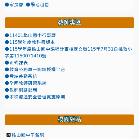
●家長會
●場地租借
教師專區
●11401龜山國中行事曆
●115學年度教科書版本
●115學年度龜山國中課程計畫核定文號115年7月31日桃教小
字第1150071410號
●正式課表
●教育公務單一認證授權平台
●雲端差勤系統
●全國教師研習系統
●教師網路郵局
●本校資通安全管理實施原則
校園網站
龜山國中午餐網