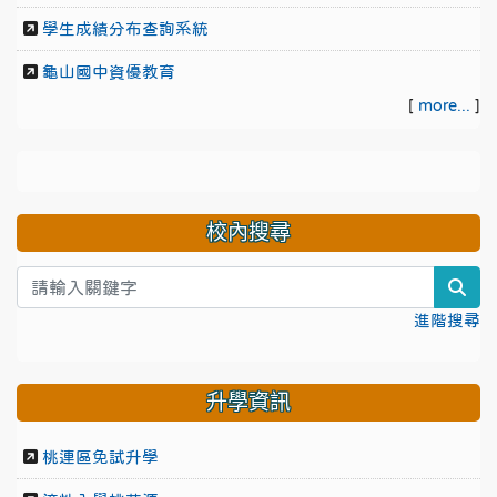
學生成績分布查詢系統
龜山國中資優教育
[
more...
]
校內搜尋
sea
進階搜尋
升學資訊
桃連區免試升學