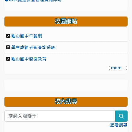
校園網站
龜山國中午餐網
學生成績分布查詢系統
龜山國中資優教育
[
more...
]
校內搜尋
sea
進階搜尋