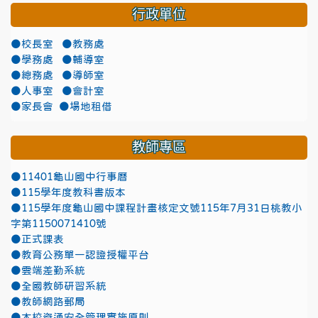
行政單位
●校長室
●教務處
●學務處
●輔導室
●總務處
●導師室
●人事室
●會計室
●家長會
●場地租借
教師專區
●11401龜山國中行事曆
●115學年度教科書版本
●115學年度龜山國中課程計畫核定文號115年7月31日桃教小
字第1150071410號
●正式課表
●教育公務單一認證授權平台
●雲端差勤系統
●全國教師研習系統
●教師網路郵局
●本校資通安全管理實施原則