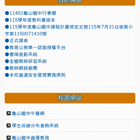
教師專區
●11401龜山國中行事曆
●115學年度教科書版本
●115學年度龜山國中課程計畫核定文號115年7月31日桃教小
字第1150071410號
●正式課表
●教育公務單一認證授權平台
●雲端差勤系統
●全國教師研習系統
●教師網路郵局
●本校資通安全管理實施原則
校園網站
龜山國中午餐網
學生成績分布查詢系統
龜山國中資優教育