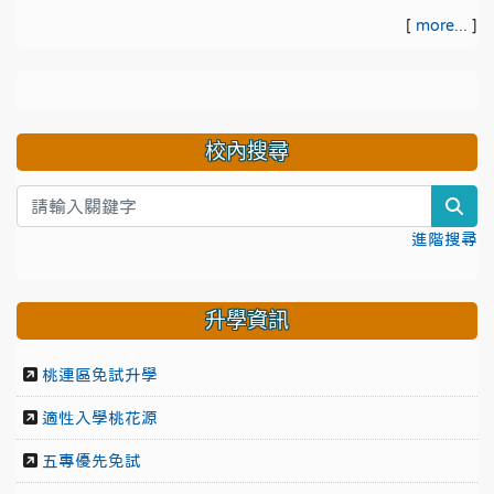
[
more...
]
校內搜尋
sea
進階搜尋
升學資訊
桃連區免試升學
適性入學桃花源
五專優先免試