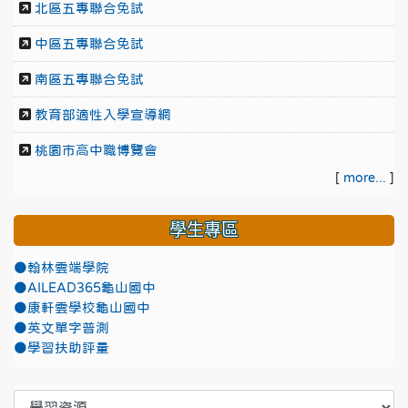
北區五專聯合免試
中區五專聯合免試
南區五專聯合免試
教育部適性入學宣導網
桃園市高中職博覽會
[
more...
]
學生專區
●翰林雲端學院
●AILEAD365龜山國中
●康軒雲學校龜山國中
●英文單字普測
●學習扶助評量