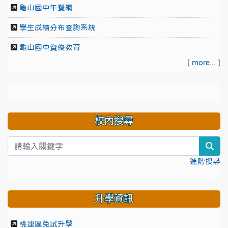
龜山國中午餐網
學生成績分布查詢系統
龜山國中資優教育
[
more...
]
校內搜尋
sea
進階搜尋
升學資訊
桃連區免試升學