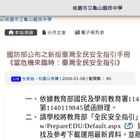
桃園市立龜山國民中學
本站消息
分月文章
電子報列表
國防部公布之新版臺灣全民安全指引手冊
《當危機來臨時：臺灣全民安全指引》
生教組
-
校園公佈欄
| 2026-01-08 | 點閱數： 85
公告
一、
依據教育部國民及學前教育署114
第1140119845號函辦理。
二、
請學校將教育部「全民安全指引」專區（ht
w/PrepareEDU/Default.aspx
）
找及參考下載運用最新資料，並