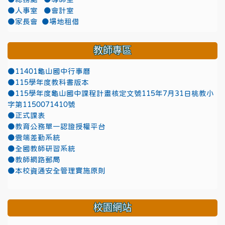
●人事室
●會計室
●家長會
●場地租借
教師專區
●11401龜山國中行事曆
●115學年度教科書版本
●115學年度龜山國中課程計畫核定文號115年7月31日桃教小
字第1150071410號
●正式課表
●教育公務單一認證授權平台
●雲端差勤系統
●全國教師研習系統
●教師網路郵局
●本校資通安全管理實施原則
校園網站