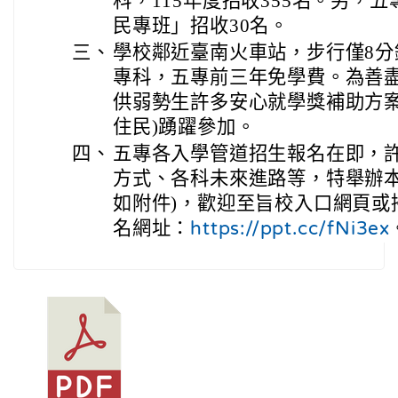
科，115年度招收355名。另，
民專班」招收30名。
三、
學校鄰近臺南火車站，步行僅8
專科，五專前三年免學費。為善
供弱勢生許多安心就學獎補助方案
住民)踴躍參加。
四、
五專各入學管道招生報名在即，
方式、各科未來進路等，特舉辦本
如附件)，歡迎至
旨校
入口網頁或掃
名網址：
https://ppt.cc/fNi3ex