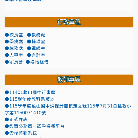
行政單位
●校長室
●教務處
●學務處
●輔導室
●總務處
●導師室
●人事室
●會計室
●家長會
●場地租借
教師專區
●11401龜山國中行事曆
●115學年度教科書版本
●115學年度龜山國中課程計畫核定文號115年7月31日桃教小
字第1150071410號
●正式課表
●教育公務單一認證授權平台
●雲端差勤系統