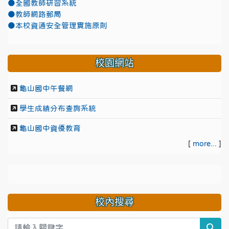
●全國教師研習系統
●教師網路郵局
●本校資通安全管理實施原則
校園網站
龜山國中午餐網
學生成績分布查詢系統
龜山國中資優教育
[
more...
]
校內搜尋
sea